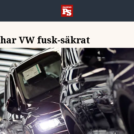
 har VW fusk-säkrat