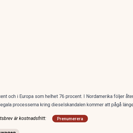
ocent och i Europa som helhet 76 procent. I Nordamerika följer å
legala processerna kring dieselskandalen kommer att pågå länge
sbrev är kostnadsfritt:
Prenumerera
swagen