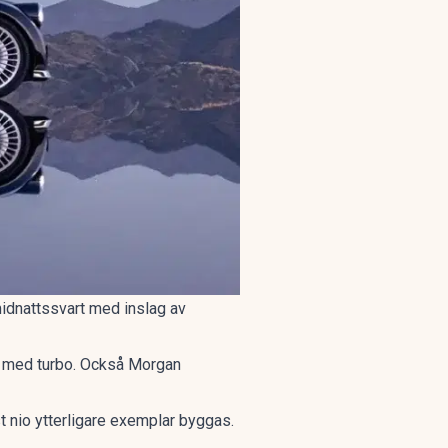
midnattssvart med inslag av
xa med turbo. Också
Morgan
t nio ytterligare exemplar byggas.