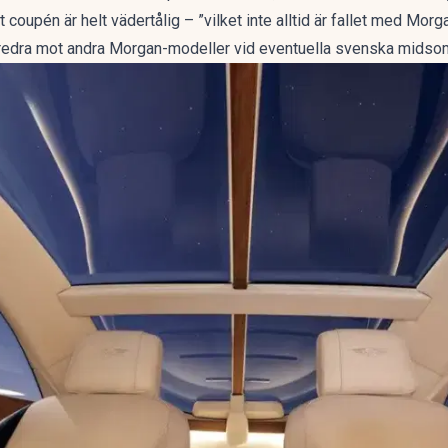
tt coupén är helt vädertålig – ”vilket inte alltid är fallet med Mor
edra mot andra Morgan-modeller vid eventuella svenska midso