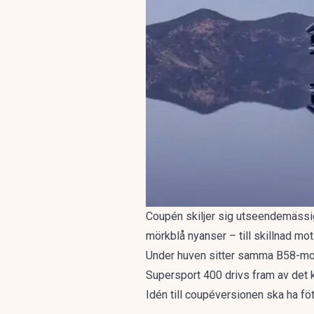
Coupén skiljer sig utseendemässig
mörkblå nyanser – till skillnad mo
Under huven sitter samma B58-mo
Supersport 400
drivs fram av det 
Idén till coupéversionen ska ha fö