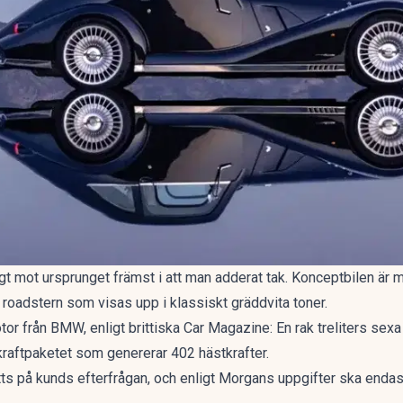
t mot ursprunget främst i att man adderat tak. Konceptbilen är 
t roadstern som visas upp i klassiskt gräddvita toner.
tor från BMW, enligt
brittiska Car Magazine
: En rak treliters se
kraftpaketet som genererar 402 hästkrafter.
tts på kunds efterfrågan, och enligt Morgans uppgifter ska endas