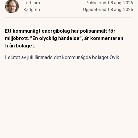
Torbjörn
Publicerad:
08 aug. 2026
Karlgren
Uppdaterad:
08 aug. 2026
Ett kommunägt energibolag har polisanmält för
miljöbrott. ”En olycklig händelse”, är kommentaren
från bolaget.
I slutet av juli lämnade det kommunägda bolaget Övik
energi in en anmälan om en driftstörning gällande sin
anläggning vid Hörneborgsverket till länsstyrelsen i
Västernorrland.
ANNONS
Gör pensionen enklare att förstå och hantera