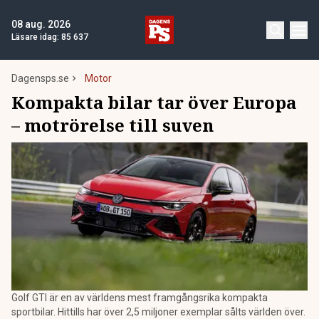
08 aug. 2026
Läsare idag:
85 637
Dagensps.se
Motor
Kompakta bilar tar över Europa
– motrörelse till suven
Golf GTI är en av världens mest framgångsrika kompakta
sportbilar. Hittills har över 2,5 miljoner exemplar sålts världen över.