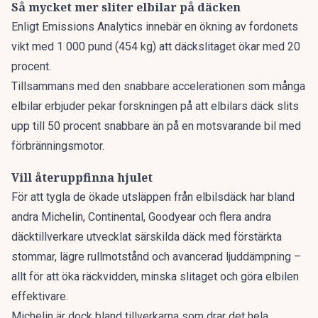
Så mycket mer sliter elbilar på däcken
Enligt
Emissions Analytics
innebär en ökning av fordonets
vikt med 1 000 pund (454 kg) att däckslitaget ökar med 20
procent.
Tillsammans med den snabbare accelerationen som många
elbilar erbjuder pekar forskningen på att elbilars däck slits
upp till 50 procent snabbare än på en motsvarande bil med
förbränningsmotor.
Vill återuppfinna hjulet
För att tygla de ökade utsläppen från elbilsdäck har bland
andra Michelin, Continental, Goodyear och flera andra
däcktillverkare utvecklat särskilda däck med förstärkta
stommar, lägre rullmotstånd och avancerad ljuddämpning –
allt för att öka räckvidden, minska slitaget och göra elbilen
effektivare.
Michelin är dock bland tillverkarna som drar det hela