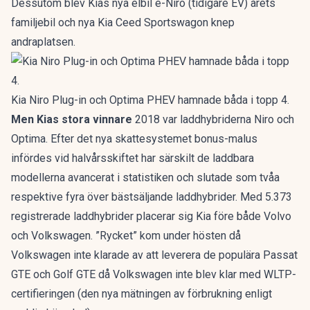
Dessutom blev Kias nya elbil e-Niro (tidigare EV)
årets
familjebil
och nya
Kia Ceed Sportswagon
knep
andraplatsen.
Kia Niro Plug-in och Optima PHEV hamnade båda i topp 4.
Men Kias stora vinnare
2018 var laddhybriderna Niro och
Optima. Efter det nya skattesystemet bonus-malus
infördes vid halvårsskiftet har särskilt de laddbara
modellerna avancerat i statistiken och slutade som tvåa
respektive fyra över bästsäljande laddhybrider. Med 5.373
registrerade laddhybrider placerar sig Kia före både Volvo
och Volkswagen. ”Rycket” kom under hösten då
Volkswagen inte klarade av att leverera de populära Passat
GTE och Golf GTE då Volkswagen inte blev klar med
WLTP-
certifieringen
(den nya mätningen av förbrukning enligt