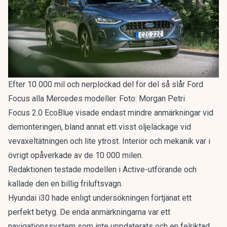
Efter 10 000 mil och nerplockad del för del så slår Ford
Focus alla Mercedes modeller. Foto: Morgan Petri
Focus 2.0 EcoBlue visade endast mindre anmärkningar vid
demonteringen, bland annat ett visst oljeläckage vid
vevaxeltätningen och lite ytrost. Interiör och mekanik var i
övrigt opåverkade av de 10 000 milen.
Redaktionen testade modellen i Active-utförande och
kallade den en
billig friluftsvagn
.
Hyundai i30 hade enligt undersökningen förtjänat ett
perfekt betyg. De enda anmärkningarna var ett
navigationssystem som inte uppdaterats och en felriktad