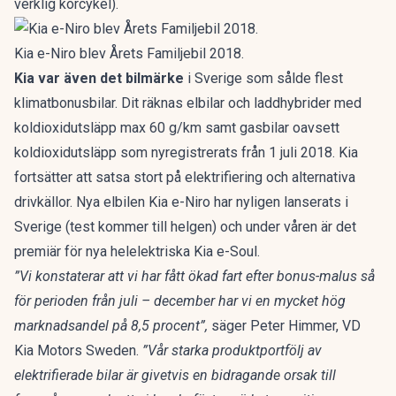
verklig körcykel).
Kia e-Niro blev Årets Familjebil 2018.
Kia var även det bilmärke
i Sverige som sålde flest
klimatbonusbilar. Dit räknas elbilar och laddhybrider med
koldioxidutsläpp max 60 g/km samt gasbilar oavsett
koldioxidutsläpp som nyregistrerats från 1 juli 2018. Kia
fortsätter att satsa stort på elektrifiering och alternativa
drivkällor. Nya elbilen Kia e-Niro har nyligen lanserats i
Sverige (test kommer till helgen) och under våren är det
premiär för nya helelektriska Kia e-Soul.
”Vi konstaterar att vi har fått ökad fart efter bonus-malus så
för perioden från juli – december har vi en mycket hög
marknadsandel på 8,5 procent”,
säger Peter Himmer, VD
Kia Motors Sweden.
”Vår starka produktportfölj av
elektrifierade bilar är givetvis en bidragande orsak till