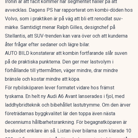
Ironin är att facit kommer när segmentet håller på att
avvecklas. Dagens PS har rapporterat om
kombi-döden hos
Volvo
, som i praktiken är på väg att bli ett renodlat suv-
märke. Samtidigt menar Ralph Gilles, designchef på
Stellantis, att
SUV-trenden kan vara över
och att kunderna
åter frågar efter sedaner och lägre bilar.
AUTO BILD konstaterar att kombin fortfarande slår suven
på de praktiska punkterna. Den ger mer lastvolym i
förhållande till yttermåtten, väger mindre, drar mindre
bränsle och kostar mindre att köpa.
För nybilsköparen lever formatet vidare hos främst
tyskarna. En
helt ny Audi A6 Avant
lanserades i fjol, med
laddhybridteknik och bibehållet lastutrymme. Om den ärver
företrädarnas byggkvalitet lär den toppa även nästa
decenniums hållbarhetsrankning. För begagnatköparen är
beskedet enklare än så. Listan över bilarna som klarade 10