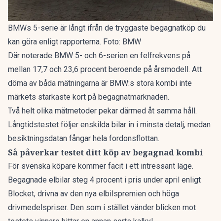
BMWs 5-serie är långt ifrån de tryggaste begagnatköp du
kan göra enligt rapporterna. Foto: BMW
Där noterade BMW 5- och 6-serien en felfrekvens på
mellan 17,7 och 23,6 procent beroende på årsmodell. Att
döma av båda mätningarna är BMW:s stora kombi inte
märkets starkaste kort på begagnatmarknaden.
Två helt olika mätmetoder pekar därmed åt samma håll.
Långtidstestet följer enskilda bilar in i minsta detalj, medan
besiktningsdatan fångar hela fordonsflottan.
Så påverkar testet ditt köp av begagnad kombi
För svenska köpare kommer facit i ett intressant läge.
Begagnade elbilar
steg 4 procent
i pris under april enligt
Blocket, drivna av den nya elbilspremien och höga
drivmedelspriser. Den som i stället vänder blicken mot