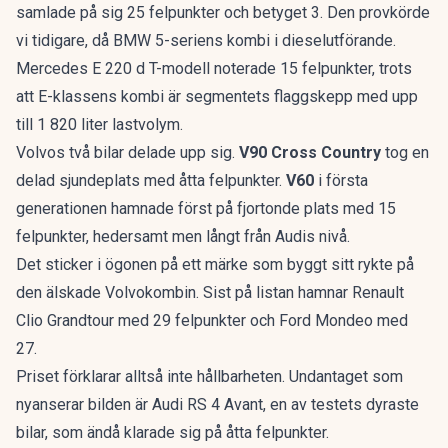
samlade på sig 25 felpunkter och betyget 3. Den provkörde
vi tidigare, då
BMW 5-seriens kombi
i dieselutförande.
Mercedes E 220 d T-modell noterade 15 felpunkter, trots
att
E-klassens kombi
är segmentets flaggskepp med upp
till 1 820 liter lastvolym.
Volvos två bilar delade upp sig.
V90 Cross Country
tog en
delad sjundeplats med åtta felpunkter.
V60
i första
generationen hamnade först på fjortonde plats med 15
felpunkter, hedersamt men långt från Audis nivå.
Det sticker i ögonen på ett märke som byggt sitt rykte på
den älskade Volvokombin
. Sist på listan hamnar Renault
Clio Grandtour med 29 felpunkter och Ford Mondeo med
27.
Priset förklarar alltså inte hållbarheten. Undantaget som
nyanserar bilden är Audi RS 4 Avant, en av testets dyraste
bilar, som ändå klarade sig på åtta felpunkter.