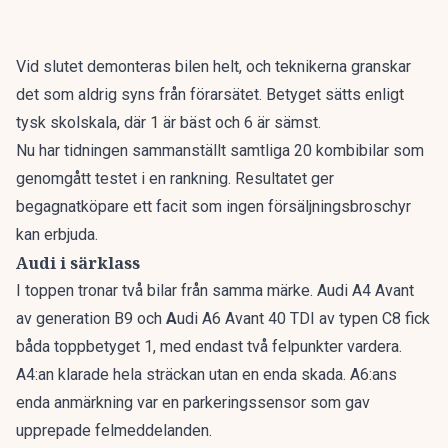
Vid slutet demonteras bilen helt, och teknikerna granskar
det som aldrig syns från förarsätet. Betyget sätts enligt
tysk skolskala, där 1 är bäst och 6 är sämst.
Nu har tidningen sammanställt
samtliga 20 kombibilar som
genomgått testet i en rankning
. Resultatet ger
begagnatköpare ett facit som ingen försäljningsbroschyr
kan erbjuda.
Audi i särklass
I toppen tronar två bilar från samma märke. Audi A4 Avant
av generation B9 och
A
udi A6 Avant 40 TDI av typen C8 fick
båda toppbetyget 1, med endast två felpunkter vardera.
A4:an klarade hela sträckan utan en enda skada. A6:ans
enda anmärkning var en parkeringssensor som gav
upprepade felmeddelanden.