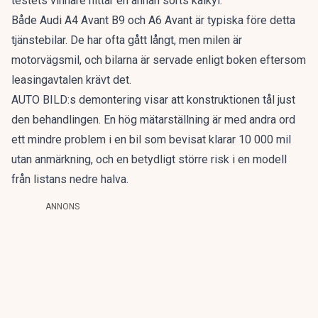
testets vinnare hittar en annan sorts kalkyl.
Både Audi A4 Avant B9 och A6 Avant är typiska före detta
tjänstebilar. De har ofta gått långt, men milen är
motorvägsmil, och bilarna är servade enligt boken eftersom
leasingavtalen krävt det.
AUTO BILD:s demontering visar att konstruktionen tål just
den behandlingen. En hög mätarställning är med andra ord
ett mindre problem i en bil som bevisat klarar 10 000 mil
utan anmärkning, och en betydligt större risk i en modell
från listans nedre halva.
ANNONS