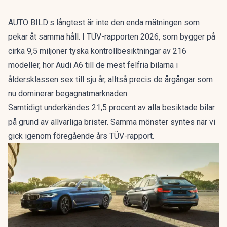
AUTO BILD:s långtest är inte den enda mätningen som
pekar åt samma håll. I
TÜV-rapporten 2026
, som bygger på
cirka 9,5 miljoner tyska kontrollbesiktningar av 216
modeller, hör Audi A6 till de mest felfria bilarna i
åldersklassen sex till sju år, alltså precis de årgångar som
nu dominerar begagnatmarknaden.
Samtidigt underkändes 21,5 procent av alla besiktade bilar
på grund av allvarliga brister. Samma mönster syntes när vi
gick igenom
föregående års TÜV-rapport
.