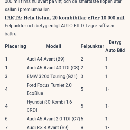
000 mil finns nu svart på vitt, och de smartaste köpen står
sällan i premiumhallen.
FAKTA: Hela listan, 20 kombibilar efter 10 000 mil
Felpunkter och betyg enligt AUTO BILD. Lägre siffra är
bättre.
Betyg
Placering
Modell
Felpunkter
Auto Bild
1
Audi A4 Avant (B9)
2
1
1
Audi A6 Avant 40 TDI (C8)
2
1
3
BMW 320d Touring (G21)
3
1
Ford Focus Turnier 2.0
4
5
1-
EcoBlue
Hyundai i30 Kombi 1.6
4
5
1-
CRDI
6
Audi A6 Avant 2.0 TDI (C7)
6
1-
7
Audi RS 4 Avant (B9)
8
1-