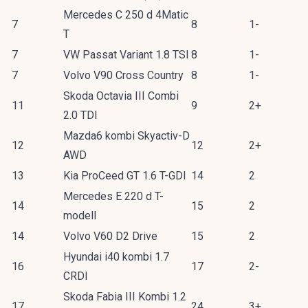
Mercedes C 250 d 4Matic
7
8
1-
T
7
VW Passat Variant 1.8 TSI
8
1-
7
Volvo V90 Cross Country
8
1-
Skoda Octavia III Combi
11
9
2+
2.0 TDI
Mazda6 kombi Skyactiv-D
12
12
2+
AWD
13
Kia ProCeed GT 1.6 T-GDI
14
2
Mercedes E 220 d T-
14
15
2
modell
14
Volvo V60 D2 Drive
15
2
Hyundai i40 kombi 1.7
16
17
2-
CRDI
Skoda Fabia III Kombi 1.2
17
24
3+