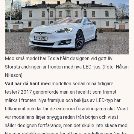
Med små medel har Tesla hållt designen vid gott liv.
Största ändringen är fronten med nya LED-ljus. (Foto: Håkan
Nilsson)
Vad har då hänt med
modellen sedan mina tidigare
tester? 2017 genomförde man en facelift som främst
märks i fronten. Nya framljus och bakljus av LED-typ har
tillkommit och där tar de exteriöra förändringarna slut. Visst
var modellens linjer snygga redan från början och visst
håller designen fortfarande, men det skulle inte skada med
lite mer detaljförändringar för att göra modellen mer ”up to