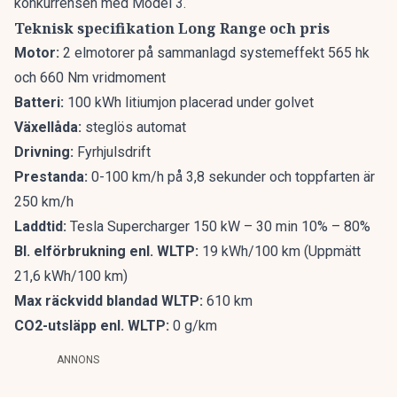
konkurrensen med Model 3.
Teknisk specifikation Long Range och pris
Motor:
2 elmotorer på sammanlagd systemeffekt 565 hk
och 660 Nm vridmoment
Batteri:
100 kWh litiumjon placerad under golvet
Växellåda:
steglös automat
Drivning:
Fyrhjulsdrift
Prestanda:
0-100 km/h på 3,8 sekunder och toppfarten är
250 km/h
Laddtid:
Tesla Supercharger 150 kW – 30 min 10% – 80%
Bl. elförbrukning enl. WLTP:
19 kWh/100 km (Uppmätt
21,6 kWh/100 km)
Max räckvidd blandad WLTP:
610 km
CO2-utsläpp enl. WLTP:
0 g/km
ANNONS