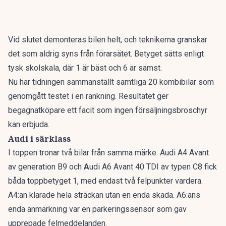
Vid slutet demonteras bilen helt, och teknikerna granskar
det som aldrig syns från förarsätet. Betyget sätts enligt
tysk skolskala, där 1 är bäst och 6 är sämst.
Nu har tidningen sammanställt
samtliga 20 kombibilar som
genomgått testet i en rankning
. Resultatet ger
begagnatköpare ett facit som ingen försäljningsbroschyr
kan erbjuda.
Audi i särklass
I toppen tronar två bilar från samma märke. Audi A4 Avant
av generation B9 och
A
udi A6 Avant 40 TDI av typen C8 fick
båda toppbetyget 1, med endast två felpunkter vardera.
A4:an klarade hela sträckan utan en enda skada. A6:ans
enda anmärkning var en parkeringssensor som gav
upprepade felmeddelanden.