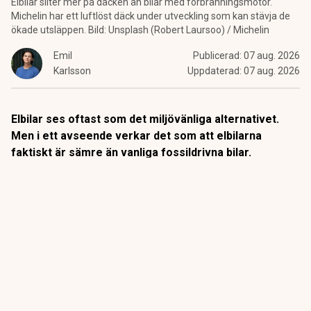
Elbilar sliter mer på däcken än bilar med förbränningsmotor.
Michelin har ett luftlöst däck under utveckling som kan stävja de
ökade utsläppen. Bild: Unsplash (Robert Laursoo) / Michelin
Emil
Publicerad:
07 aug. 2026
Karlsson
Uppdaterad:
07 aug. 2026
Elbilar ses oftast som det miljövänliga alternativet.
Men i ett avseende verkar det som att elbilarna
faktiskt är sämre än vanliga fossildrivna bilar.
För varje varv som bildäcken rullar slits de – det är därför
man då och då ska kontrollera mönsterdjupet. Det där
slitaget av däckens gummi innebär att mikroskopiska
partiklar släpps ut i miljön.
ANNONS