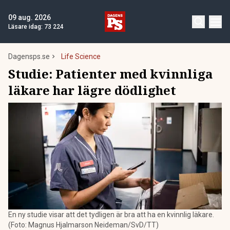
09 aug. 2026
Läsare idag:
73 224
Dagensps.se
Life Science
Studie: Patienter med kvinnliga
läkare har lägre dödlighet
En ny studie visar att det tydligen är bra att ha en kvinnlig läkare.
(Foto: Magnus Hjalmarson Neideman/SvD/TT)