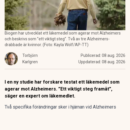
Biogen har utvecklat ett läkemedel som agerar mot Alzheimers
och beskrivs som ”ett viktigt steg”. Två av tre Alzheimers-
drabbade är kvinnor. (Foto: Kayla Wolf/AP-TT)
Torbjörn
Publicerad:
08 aug. 2026
Karlgren
Uppdaterad:
08 aug. 2026
I en ny studie har forskare testat ett läkemedel som
agerar mot Alzheimers. ”Ett viktigt steg framåt”,
säger en expert om läkemedlet.
Två specifika förändringar sker i hjärnan vid Alzheimers
sjukdom. Plack bestående av beta-amyloid-proteiner
ansamlas mellan nervcellerna.