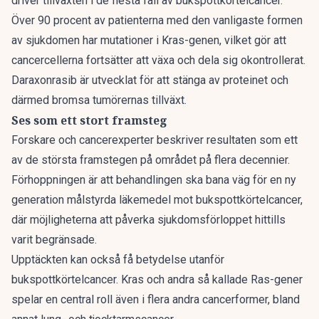
driver tillväxten i de flesta fall av bukspottkörtelcancer.
Över 90 procent av patienterna med den vanligaste formen
av sjukdomen har mutationer i Kras-genen, vilket gör att
cancercellerna fortsätter att växa och dela sig okontrollerat.
Daraxonrasib är utvecklat för att stänga av proteinet och
därmed bromsa tumörernas tillväxt.
Ses som ett stort framsteg
Forskare och cancerexperter beskriver resultaten som ett
av de största framstegen på området på flera decennier.
Förhoppningen är att behandlingen ska bana väg för en ny
generation målstyrda läkemedel mot bukspottkörtelcancer,
där möjligheterna att påverka sjukdomsförloppet hittills
varit begränsade.
Upptäckten kan också få betydelse utanför
bukspottkörtelcancer. Kras och andra så kallade Ras-gener
spelar en central roll även i flera andra cancerformer, bland