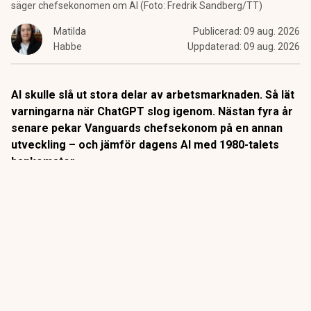
säger chefsekonomen om AI (Foto: Fredrik Sandberg/TT)
Matilda
Publicerad:
09 aug. 2026
Habbe
Uppdaterad:
09 aug. 2026
AI skulle slå ut stora delar av arbetsmarknaden. Så lät
varningarna när ChatGPT slog igenom. Nästan fyra år
senare pekar Vanguards chefsekonom på en annan
utveckling – och jämför dagens AI med 1980-talets
bankomater.
När
bankomaterna
började breda ut sig på 1980-talet låg
slutsatsen nära till hands: snart behövs inga
banktjänstemän längre.
Så blev det inte riktigt.
ANNONS
Gör pensionen enklare att förstå och hantera