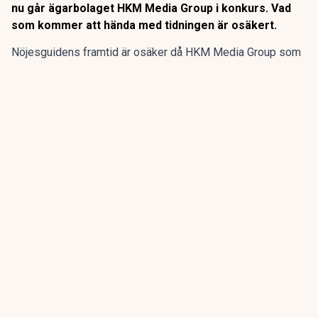
nu går ägarbolaget HKM Media Group i konkurs. Vad
som kommer att hända med tidningen är osäkert.
Nöjesguidens framtid är osäker då HKM Media Group som
äger gratistidningen går i konkurs, enligt SVT
Kulturnyheterna.
Nöjesguiden startade 1982 och har genom åren guidat till
populärkultur, restauranger och evenemang. Men nu går
ägarbolaget HKM Media Group i konkurs. Vad som kommer
att hända med tidningen är osäkert.
ANNONS
Gör pensionen enklare att förstå och hantera
ANNONS