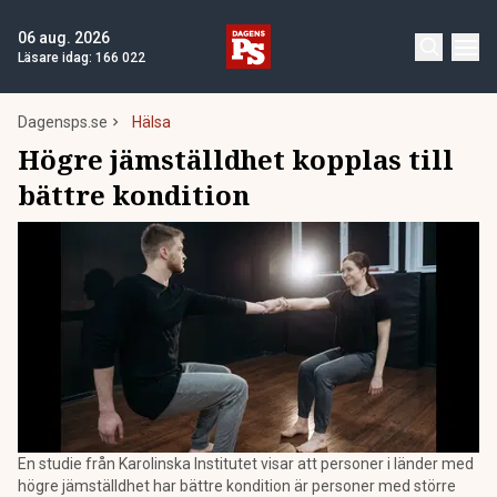
06 aug. 2026
Läsare idag:
166 022
Dagensps.se
Hälsa
Högre jämställdhet kopplas till
bättre kondition
En studie från Karolinska Institutet visar att personer i länder med
högre jämställdhet har bättre kondition är personer med större