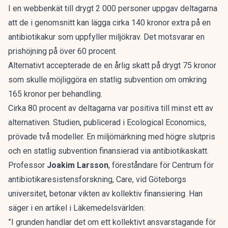
I en webbenkät till drygt 2 000 personer uppgav deltagarna
att de i genomsnitt kan lägga cirka 140 kronor extra på en
antibiotikakur som uppfyller miljökrav. Det motsvarar en
prishöjning på över 60 procent.
Alternativt accepterade de en årlig skatt på drygt 75 kronor
som skulle möjliggöra en statlig subvention om omkring
165 kronor per behandling.
Cirka 80 procent av deltagarna var positiva till minst ett av
alternativen. Studien, publicerad i Ecological Economics,
prövade två modeller. En miljömärkning med högre slutpris
och en statlig subvention finansierad via antibiotikaskatt.
Professor
Joakim Larsson
, föreståndare för Centrum för
antibiotikaresistensforskning, Care, vid Göteborgs
universitet, betonar vikten av kollektiv finansiering. Han
säger i
en artikel i Läkemedelsvärlden
:
”I grunden handlar det om ett kollektivt ansvarstagande för