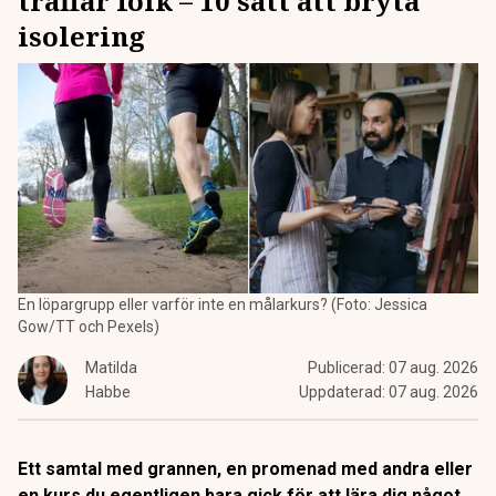
träffar folk – 10 sätt att bryta
isolering
En löpargrupp eller varför inte en målarkurs? (Foto: Jessica
Gow/TT och Pexels)
Matilda
Publicerad:
07 aug. 2026
Habbe
Uppdaterad:
07 aug. 2026
Ett samtal med grannen, en promenad med andra eller
en kurs du egentligen bara gick för att lära dig något