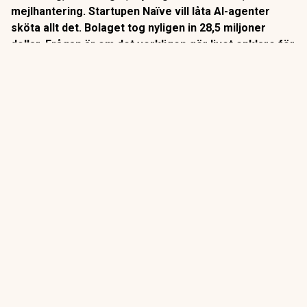
mejlhantering. Startupen Naïve vill låta AI-agenter
sköta allt det. Bolaget tog nyligen in 28,5 miljoner
dollar. Frågan är om det verkligen gör livet enklare för
företagare, eller om det bara flyttar besväret till en ny
sorts ansvarsproblem.
Naïve, grundat av 20-åriga Berkeley-avhopparna Sean Dorje
och Dennis Zax,
beskriver sig själva som ”en autonom
företagsmotor”.
Kunden beskriver sin verksamhet i en enda
konfigurationsfil, varpå Naïve automatiskt sätter upp hela
den operativa strukturen: bolagsbildning, betalkort,
mejladress, telefonnummer och molnresurser. Allt kopplat
till en AI-agent som därefter kan agera självständigt, utan
att en människa behöver godkänna varje steg.
ANNONS