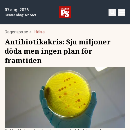
07 aug. 2026
Läsare idag:
62 569
Dagensps.se
Hälsa
Antibiotikakris: Sju miljoner
döda men ingen plan för
framtiden