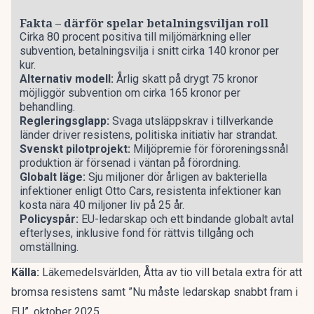
Fakta – därför spelar betalningsviljan roll
Cirka 80 procent positiva till miljömärkning eller
subvention, betalningsvilja i snitt cirka 140 kronor per
kur.
Alternativ modell:
Årlig skatt på drygt 75 kronor
möjliggör subvention om cirka 165 kronor per
behandling.
Regleringsglapp:
Svaga utsläppskrav i tillverkande
länder driver resistens, politiska initiativ har strandat.
Svenskt pilotprojekt:
Miljöpremie för föroreningssnål
produktion är försenad i väntan på förordning.
Globalt läge:
Sju miljoner dör årligen av bakteriella
infektioner enligt Otto Cars, resistenta infektioner kan
kosta nära 40 miljoner liv på 25 år.
Policyspår:
EU-ledarskap och ett bindande globalt avtal
efterlyses, inklusive fond för rättvis tillgång och
omställning.
Källa:
Läkemedelsvärlden,
Åtta av tio vill betala extra för att
bromsa resistens
samt
”Nu måste ledarskap snabbt fram i
EU”
, oktober 2025