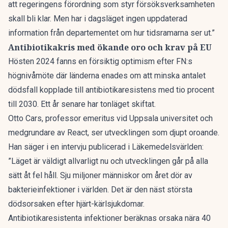
att regeringens förordning som styr försöksverksamheten
skall bli klar. Men har i dagsläget ingen uppdaterad
information från departementet om hur tidsramarna ser ut.”
Antibiotikakris med ökande oro och krav på EU
Hösten 2024 fanns en försiktig optimism efter FN:s
högnivåmöte där länderna enades om att minska antalet
dödsfall kopplade till antibiotikaresistens med tio procent
till 2030. Ett år senare har tonläget skiftat.
Otto Cars, professor emeritus vid Uppsala universitet och
medgrundare av React, ser utvecklingen som djupt oroande.
Han säger i en
intervju publicerad i Läkemedelsvärlden
:
”Läget är väldigt allvarligt nu och utvecklingen går på alla
sätt åt fel håll. Sju miljoner människor om året dör av
bakterieinfektioner i världen. Det är den näst största
dödsorsaken efter hjärt-kärlsjukdomar.
Antibiotikaresistenta infektioner beräknas orsaka nära 40