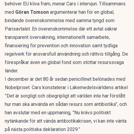
behöver EU kliva fram, menar Cars i intervjun. Tillsammans
med
Göran Tomson
argumenterar han för en global,
bindande överenskommelse med samma tyngd som
Parisavtalet. En överenskommelse där ett avtal säkrar
transparent övervakning, internationellt samarbete,
finansiering för prevention och innovation samt tydliga
regelverk för ansvarsfull användning och rättvis tillgång. De
förespråkar även en global fond som stöttar resurssvaga
länder.
I december är det 80 år sedan penicillinet belönades med
Nobelpriset. Cars konstaterar i Läkemedelsvärldens artikel:
”Det är sorgligt och obegripligt att världen inte har förstått
hur man ska använda en sådan resurs som antibiotika”, och
han avslutar med en uppmaning, ”Nu krävs politiskt
nytänkande för att vända antibiotikakrisen, vi kan inte vänta
på nästa politiska deklaration 2029.”