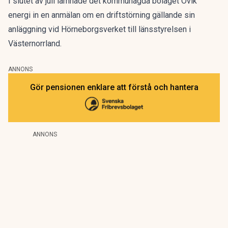
I slutet av juli lämnade det kommunägda bolaget Övik
energi in en anmälan om en driftstörning gällande sin
anläggning vid Hörneborgsverket till länsstyrelsen i
Västernorrland.
ANNONS
Gör pensionen enklare att förstå och hantera
ANNONS