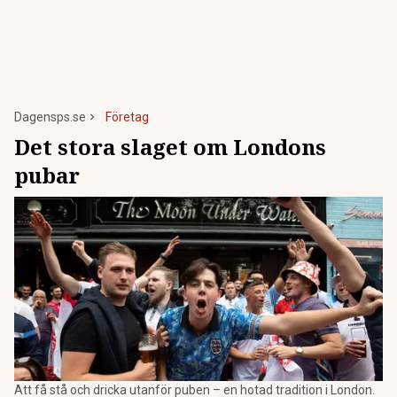
Dagensps.se
Företag
Det stora slaget om Londons
pubar
Att få stå och dricka utanför puben – en hotad tradition i London.