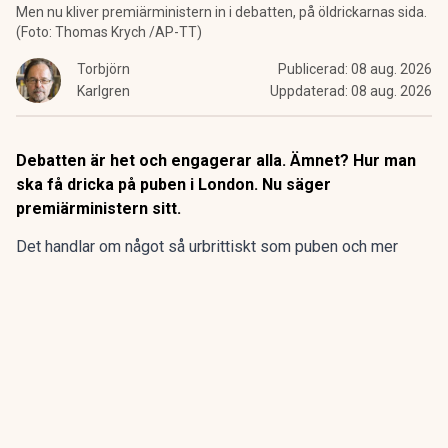
Men nu kliver premiärministern in i debatten, på öldrickarnas sida.
(Foto: Thomas Krych /AP-TT)
Torbjörn
Publicerad:
08 aug. 2026
Karlgren
Uppdaterad:
08 aug. 2026
Debatten är het och engagerar alla. Ämnet? Hur man
ska få dricka på puben i London. Nu säger
premiärministern sitt.
Det handlar om något så urbrittiskt som puben och mer
konkret hur och under vilka former man ska få dricka på
puben.
Debatten gäller ”vertical drinking”, något svåröversatt till
”stående drickande”.
ANNONS
Gör pensionen enklare att förstå och hantera