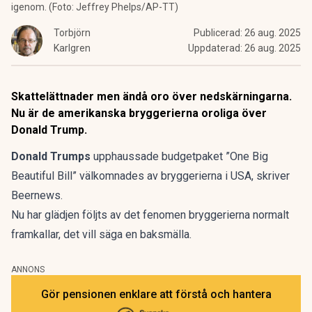
igenom. (Foto: Jeffrey Phelps/AP-TT)
Torbjörn
Publicerad:
26 aug. 2025
Karlgren
Uppdaterad:
26 aug. 2025
Skattelättnader men ändå oro över nedskärningarna.
Nu är de amerikanska bryggerierna oroliga över
Donald Trump.
Donald Trumps
upphaussade budgetpaket ”One Big
Beautiful Bill” välkomnades av bryggerierna i USA, skriver
Beernews
.
Nu har glädjen följts av det fenomen bryggerierna normalt
framkallar, det vill säga en baksmälla.
ANNONS
Gör pensionen enklare att förstå och hantera