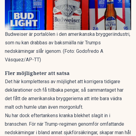
Budweiser är portalölen i den amerikanska bryggeriindustri,
som nu kan drabbas av baksmälla när Trumps
nedskärningar slår igenom. (Foto: Godofredo A
Vásquez/AP-TT)
Fler möjligheter att satsa
Det här kompletteras av möjlighet att korrigera tidigare
deklarationer och få tillbaka pengar, så sammantaget har
det fått de amerikanska bryggerierna att inte bara vädra
malt och humle utan även morgonluft.
Nu har dock eftertankens kranka blekhet slagit in i
branschen. För när Trump-regimen genomför omfattande
nedskärningar i bland annat sjukförsäkringar, skapar man hål