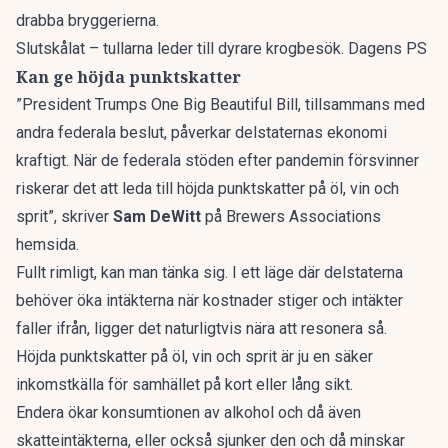
drabba bryggerierna.
Slutskålat – tullarna leder till dyrare krogbesök. Dagens PS
Kan ge höjda punktskatter
”President Trumps One Big Beautiful Bill, tillsammans med
andra federala beslut, påverkar delstaternas ekonomi
kraftigt. När de federala stöden efter pandemin försvinner
riskerar det att leda till höjda punktskatter på öl, vin och
sprit”, skriver
Sam DeWitt
på Brewers Associations
hemsida.
Fullt rimligt, kan man tänka sig. I ett läge där delstaterna
behöver öka intäkterna när kostnader stiger och intäkter
faller ifrån, ligger det naturligtvis nära att resonera så.
Höjda punktskatter på öl, vin och sprit är ju en säker
inkomstkälla för samhället på kort eller lång sikt.
Endera ökar konsumtionen av alkohol och då även
skatteintäkterna, eller också sjunker den och då minskar