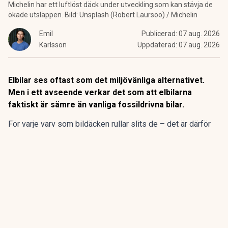
Michelin har ett luftlöst däck under utveckling som kan stävja de
ökade utsläppen. Bild: Unsplash (Robert Laursoo) / Michelin
Emil
Publicerad:
07 aug. 2026
Karlsson
Uppdaterad:
07 aug. 2026
Elbilar ses oftast som det miljövänliga alternativet.
Men i ett avseende verkar det som att elbilarna
faktiskt är sämre än vanliga fossildrivna bilar.
För varje varv som bildäcken rullar slits de – det är därför
man då och då ska kontrollera mönsterdjupet. Det där
slitaget av däckens gummi innebär att mikroskopiska
partiklar släpps ut i miljön.
ANNONS