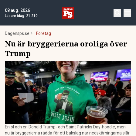
08 aug. 2026
Läsare idag:
21 210
Dagensps.se
Företag
Nu är bryggerierna oroliga över
Trump
En öl och en Donald Trump- och Saint Patricks Day-hoodie, men
nu är bryggerierna rädda för ett bakslag när nedskärningarna slår