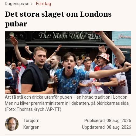
Dagensps.se
Företag
Det stora slaget om Londons
pubar
Att få stå och dricka utanför puben – en hotad tradition i London.
Men nu kliver premiärministern in i debatten, på öldrickarnas sida.
(Foto: Thomas Krych /AP-TT)
Torbjörn
Publicerad:
08 aug. 2026
Karlgren
Uppdaterad:
08 aug. 2026