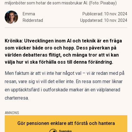
miljonböter som hotar de som missbrukar AI. (Foto: Pixabay)
Emma
Publicerad:
10 nov. 2024
Ridderstad
Uppdaterad:
10 nov. 2024
Krönika: Utvecklingen inom AI och teknik är en fråga
som väcker både oro och hopp. Dess påverkan på
världen debatteras flitigt, och många tror att vi kan
välja hur vi ska förhålla oss till denna förändring.
Men faktum är att vi inte har något val – vi är redan med på
resan, vare sig vi vill det eller inte. En resa som mer liknar
en upptäcktsfärd i outforskade marker än en välplanerad
charterresa.
ANNONS
Gör pensionen enklare att förstå och hantera