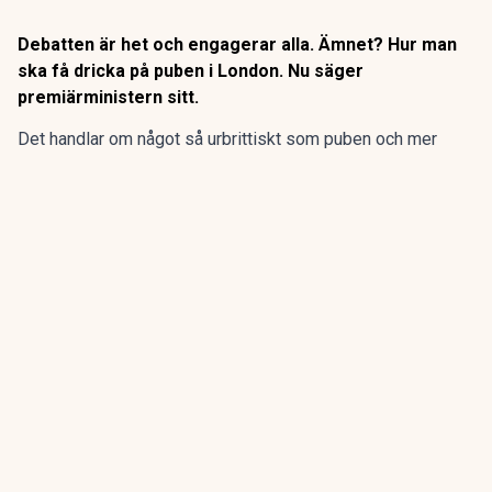
Debatten är het och engagerar alla. Ämnet? Hur man
ska få dricka på puben i London. Nu säger
premiärministern sitt.
Det handlar om något så urbrittiskt som puben och mer
konkret hur och under vilka former man ska få dricka på
puben.
Debatten gäller ”vertical drinking”, något svåröversatt till
”stående drickande”.
ANNONS
Gör pensionen enklare att förstå och hantera
ANNONS