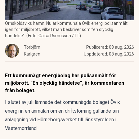
Örnsköldsviks hamn. Nu är kommunala Övik energi polisanmält
igen för miljöbrott, vilket man beskriver som ”en olycklig
händelse”. (Foto: Caisa Rsmussen /TT)
Torbjörn
Publicerad:
08 aug. 2026
Karlgren
Uppdaterad:
08 aug. 2026
Ett kommunägt energibolag har polisanmält för
miljöbrott. ”En olycklig händelse”, är kommentaren
från bolaget.
I slutet av juli lämnade det kommunägda bolaget Övik
energi in en anmälan om en driftstörning gällande sin
anläggning vid Hörneborgsverket till länsstyrelsen i
Västernorrland.