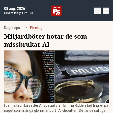
08 aug. 2026
Läsare idag:
122 523
Dagensps.se
Företag
Miljardböter hotar de som
missbrukar AI
I denna krönika sätter AI-specialisten Emma Ridderstad fingret på
något som många glömmer bort i AI-debatten. Det är de saftiga