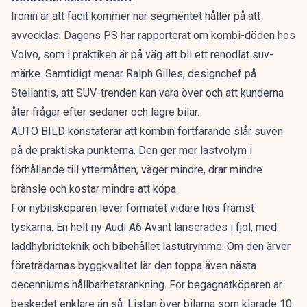
Ironin är att facit kommer när segmentet håller på att
avvecklas. Dagens PS har rapporterat om
kombi-döden hos
Volvo
, som i praktiken är på väg att bli ett renodlat suv-
märke. Samtidigt menar Ralph Gilles, designchef på
Stellantis, att
SUV-trenden kan vara över
och att kunderna
åter frågar efter sedaner och lägre bilar.
AUTO BILD konstaterar att kombin fortfarande slår suven
på de praktiska punkterna. Den ger mer lastvolym i
förhållande till yttermåtten, väger mindre, drar mindre
bränsle och kostar mindre att köpa.
För nybilsköparen lever formatet vidare hos främst
tyskarna. En
helt ny Audi A6 Avant
lanserades i fjol, med
laddhybridteknik och bibehållet lastutrymme. Om den ärver
företrädarnas byggkvalitet lär den toppa även nästa
decenniums hållbarhetsrankning. För begagnatköparen är
beskedet enklare än så. Listan över bilarna som klarade 10