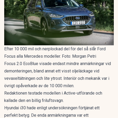
Efter 10 000 mil och nerplockad del för del så slår Ford
Focus alla Mercedes modeller. Foto: Morgan Petri
Focus 2.0 EcoBlue visade endast mindre anmärkningar vid
demonteringen, bland annat ett visst oljeläckage vid
vevaxeltätningen och lite ytrost. Interiör och mekanik var i
övrigt opåverkade av de 10 000 milen.
Redaktionen testade modellen i Active-utförande och
kallade den en
billig friluftsvagn
.
Hyundai i30 hade enligt undersökningen förtjänat ett
perfekt betyg. De enda anmärkningarna var ett