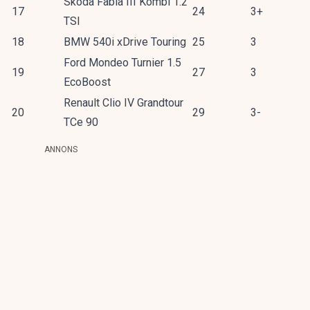
Skoda Fabia III Kombi 1.2
17
24
3+
TSI
18
BMW 540i xDrive Touring
25
3
Ford Mondeo Turnier 1.5
19
27
3
EcoBoost
Renault Clio IV Grandtour
20
29
3-
TCe 90
ANNONS