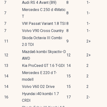
7
Audi RS 4 Avant (B9)
8
1-
Mercedes C 250 d 4Matic
7
8
1-
T
7
VW Passat Variant 1.8 TSI
8
1-
7
Volvo V90 Cross Country
8
1-
Skoda Octavia III Combi
11
9
2+
2.0 TDI
Mazda6 kombi Skyactiv-D
12
12
2+
AWD
13
Kia ProCeed GT 1.6 T-GDI
14
2
Mercedes E 220 d T-
14
15
2
modell
14
Volvo V60 D2 Drive
15
2
Hyundai i40 kombi 1.7
16
17
2-
CRDI