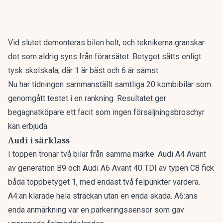
Vid slutet demonteras bilen helt, och teknikerna granskar
det som aldrig syns från förarsätet. Betyget sätts enligt
tysk skolskala, där 1 är bäst och 6 är sämst.
Nu har tidningen sammanställt
samtliga 20 kombibilar som
genomgått testet i en rankning
. Resultatet ger
begagnatköpare ett facit som ingen försäljningsbroschyr
kan erbjuda.
Audi i särklass
I toppen tronar två bilar från samma märke. Audi A4 Avant
av generation B9 och
A
udi A6 Avant 40 TDI av typen C8 fick
båda toppbetyget 1, med endast två felpunkter vardera.
A4:an klarade hela sträckan utan en enda skada. A6:ans
enda anmärkning var en parkeringssensor som gav