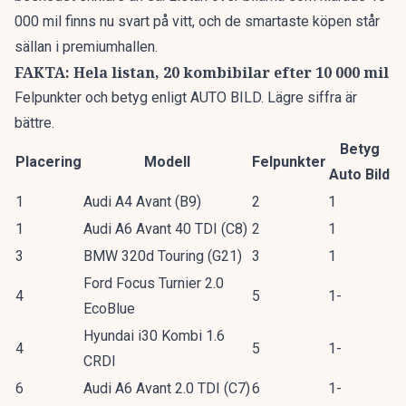
000 mil finns nu svart på vitt, och de smartaste köpen står
sällan i premiumhallen.
FAKTA: Hela listan, 20 kombibilar efter 10 000 mil
Felpunkter och betyg enligt AUTO BILD. Lägre siffra är
bättre.
Betyg
Placering
Modell
Felpunkter
Auto Bild
1
Audi A4 Avant (B9)
2
1
1
Audi A6 Avant 40 TDI (C8)
2
1
3
BMW 320d Touring (G21)
3
1
Ford Focus Turnier 2.0
4
5
1-
EcoBlue
Hyundai i30 Kombi 1.6
4
5
1-
CRDI
6
Audi A6 Avant 2.0 TDI (C7)
6
1-