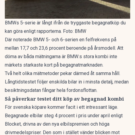
BMWs 5-serie är långt ifrån de tryggaste begagnatköp du
kan göra enligt rapporterna. Foto: BMW
Där noterade BMW 5- och 6-serien en felfrekvens på
mellan 17,7 och 23,6 procent beroende på årsmodell. Att
döma av båda mätningarna är BMW:s stora kombi inte
märkets starkaste kort på begagnatmarknaden.
Två helt olika mätmetoder pekar därmed åt samma håll.
Långtidstestet följer enskilda bilar in i minsta detalj, medan
besiktningsdatan fångar hela fordonsflottan.
Så påverkar testet ditt köp av begagnad kombi
För svenska köpare kommer facit i ett intressant läge.
Begagnade elbilar
steg 4 procent
i pris under april enligt
Blocket, drivna av den nya elbilspremien och höga
drivmedelspriser. Den som i stället vänder blicken mot