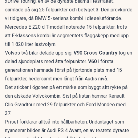
xDrive Touring, en av de dyraste bilarna i testfältet,
samlade på sig 25 felpunkter och betyget 3. Den provkörde
vi tidigare, då
BMW 5-seriens kombi
i dieselutförande.
Mercedes E 220 d T-modell noterade 15 felpunkter, trots
att
E-klassens kombi
är segmentets flaggskepp med upp
till 1 820 liter lastvolym.
Volvos två bilar delade upp sig.
V90 Cross Country
tog en
delad sjundeplats med åtta felpunkter.
V60
i första
generationen hamnade först på fjortonde plats med 15
felpunkter, hedersamt men långt från Audis nivå.
Det sticker i ögonen på ett märke som byggt sitt rykte på
den älskade Volvokombin
. Sist på listan hamnar Renault
Clio Grandtour med 29 felpunkter och Ford Mondeo med
27.
Priset förklarar alltså inte hållbarheten. Undantaget som
nyanserar bilden är Audi RS 4 Avant, en av testets dyraste