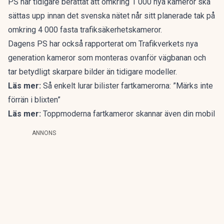
PS har tidigare berättat
att omkring 1 000 nya kameror ska
sättas upp innan det svenska nätet når sitt planerade tak på
omkring 4 000 fasta trafiksäkerhetskameror.
Dagens PS har också
rapporterat om Trafikverkets nya
generation kameror som monteras ovanför vägbanan och
tar betydligt skarpare bilder än tidigare modeller.
Läs mer:
Så enkelt lurar bilister fartkamerorna: ”Märks inte
förrän i blixten”
Läs mer:
Toppmoderna fartkameror skannar även din mobil
ANNONS