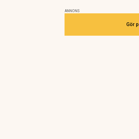
ANNONS
Gör p