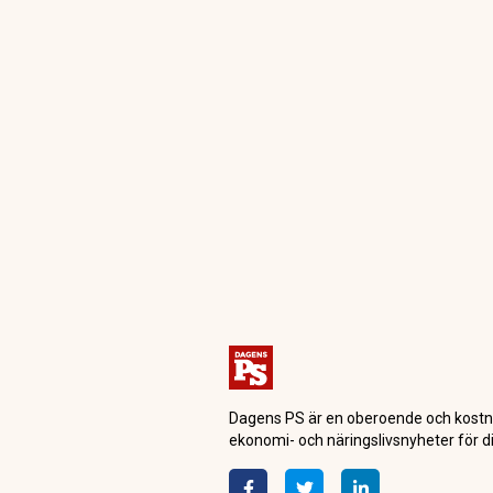
Dagensps.se
Företag
Larm om risk fö