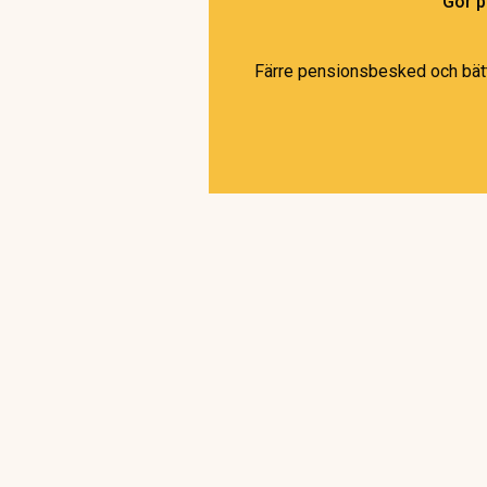
Gör p
Färre pensionsbesked och bättr