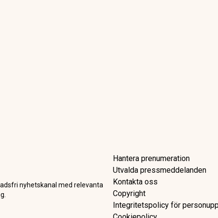
r sprickor i Boings 737 Max-