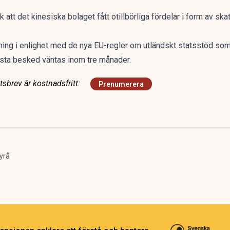
t det kinesiska bolaget fått otillbörliga fördelar i form av ska
ning i enlighet med de nya EU-regler om utländskt statsstöd so
första besked väntas inom tre månader.
sbrev är kostnadsfritt:
Prenumerera
yrå