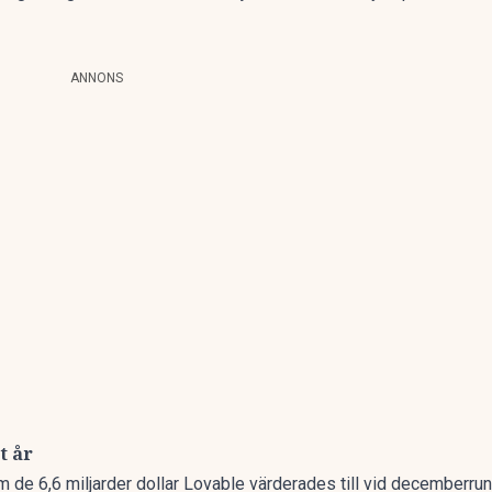
ANNONS
t år
om de
6,6 miljarder dollar Lovable värderades till vid decemberru