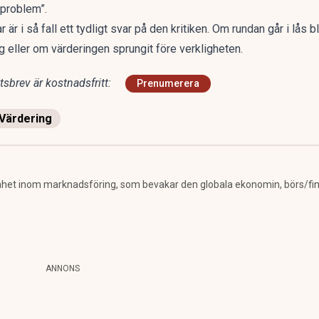
gproblem”.
ar är i så fall ett tydligt svar på den kritiken. Om rundan går i l
lig eller om värderingen sprungit före verkligheten.
sbrev är kostnadsfritt:
Prenumerera
Värdering
nhet inom marknadsföring, som bevakar den globala ekonomin, börs/fin
ANNONS