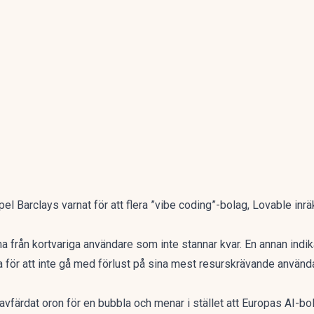
mpel
Barclays varnat för
att flera ”vibe coding”-bolag, Lovable inrä
 från kortvariga användare som inte stannar kvar. En annan indika
 för att inte gå med förlust på sina mest resurskrävande använd
vfärdat oron för en bubbla och menar i stället att Europas AI-bol