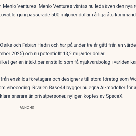
och Menlo Ventures. Menlo Ventures väntas nu leda även den nya r
ovable i juni passerade 500 miljoner dollar i årliga återkommand
ka och Fabian Hedin och har på under tre år gått från en värderin
ember 2025) och nu potentiellt 13,2 miljarder dollar.
ilket ger en intäkt per anställd som få mjukvarubolag i världen k
från enskilda företagare och designers till stora företag som W
om vibecoding. Rivalen Base44 bygger nu egna AI-modeller för a
cklare snarare än privatpersoner,
nyligen köptes av SpaceX
.
ANNONS