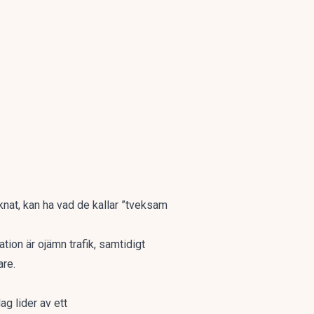
knat, kan ha vad de kallar ”tveksam
tion är ojämn trafik, samtidigt
are.
ag lider av ett