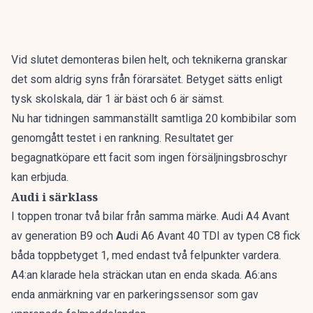
Vid slutet demonteras bilen helt, och teknikerna granskar
det som aldrig syns från förarsätet. Betyget sätts enligt
tysk skolskala, där 1 är bäst och 6 är sämst.
Nu har tidningen sammanställt
samtliga 20 kombibilar som
genomgått testet i en rankning
. Resultatet ger
begagnatköpare ett facit som ingen försäljningsbroschyr
kan erbjuda.
Audi i särklass
I toppen tronar två bilar från samma märke. Audi A4 Avant
av generation B9 och
A
udi A6 Avant 40 TDI av typen C8 fick
båda toppbetyget 1, med endast två felpunkter vardera.
A4:an klarade hela sträckan utan en enda skada. A6:ans
enda anmärkning var en parkeringssensor som gav