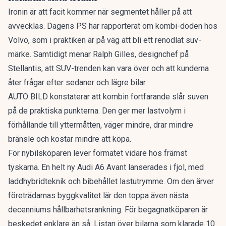
Ironin är att facit kommer när segmentet håller på att
avvecklas. Dagens PS har rapporterat om
kombi-döden hos
Volvo
, som i praktiken är på väg att bli ett renodlat suv-
märke. Samtidigt menar Ralph Gilles, designchef på
Stellantis, att
SUV-trenden kan vara över
och att kunderna
åter frågar efter sedaner och lägre bilar.
AUTO BILD konstaterar att kombin fortfarande slår suven
på de praktiska punkterna. Den ger mer lastvolym i
förhållande till yttermåtten, väger mindre, drar mindre
bränsle och kostar mindre att köpa.
För nybilsköparen lever formatet vidare hos främst
tyskarna. En
helt ny Audi A6 Avant
lanserades i fjol, med
laddhybridteknik och bibehållet lastutrymme. Om den ärver
företrädarnas byggkvalitet lär den toppa även nästa
decenniums hållbarhetsrankning. För begagnatköparen är
beskedet enklare än så. Listan över bilarna som klarade 10