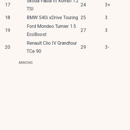
Skoda Fabia III Kombi 1.2
17
24
3+
TSI
18
BMW 540i xDrive Touring
25
3
Ford Mondeo Turnier 1.5
19
27
3
EcoBoost
Renault Clio IV Grandtour
20
29
3-
TCe 90
ANNONS