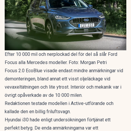
Efter 10 000 mil och nerplockad del för del så slår Ford
Focus alla Mercedes modeller. Foto: Morgan Petri
Focus 2.0 EcoBlue visade endast mindre anmärkningar vid
demonteringen, bland annat ett visst oljeläckage vid
vevaxeltätningen och lite ytrost. Interiör och mekanik var i
övrigt opåverkade av de 10 000 milen.
Redaktionen testade modellen i Active-utförande och
kallade den en
billig friluftsvagn
.
Hyundai i30 hade enligt undersökningen förtjänat ett
perfekt betyg. De enda anmärkningarna var ett