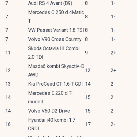
7
Audi RS 4 Avant (B9)
8
1-
Mercedes C 250 d 4Matic
7
8
1-
T
7
VW Passat Variant 1.8 TSI
8
1-
7
Volvo V90 Cross Country
8
1-
Skoda Octavia III Combi
11
9
2+
2.0 TDI
Mazda6 kombi Skyactiv-D
12
12
2+
AWD
13
Kia ProCeed GT 1.6 T-GDI
14
2
Mercedes E 220 d T-
14
15
2
modell
14
Volvo V60 D2 Drive
15
2
Hyundai i40 kombi 1.7
16
17
2-
CRDI