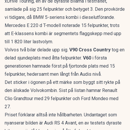
xDrive Touring, en av de dyraste bilarna i testfältet,
samlade på sig 25 felpunkter och betyget 3. Den provkörde
vi tidigare, då
BMW 5-seriens kombi
i dieselutförande.
Mercedes E 220 d T-modell noterade 15 felpunkter, trots
att
E-klassens kombi
är segmentets flaggskepp med upp
till 1 820 liter lastvolym.
Volvos två bilar delade upp sig.
V90 Cross Country
tog en
delad sjundeplats med åtta felpunkter.
V60
i första
generationen hamnade först på fjortonde plats med 15
felpunkter, hedersamt men långt från Audis nivå.
Det sticker i ögonen på ett märke som byggt sitt rykte på
den älskade Volvokombin
. Sist på listan hamnar Renault
Clio Grandtour med 29 felpunkter och Ford Mondeo med
27.
Priset förklarar alltså inte hållbarheten. Undantaget som
nyanserar bilden är Audi RS 4 Avant, en av testets dyraste