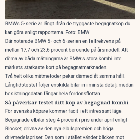
BMWs 5-serie är långt ifrån de tryggaste begagnatköp du
kan göra enligt rapporterna. Foto: BMW
Där noterade BMW 5- och 6-serien en felfrekvens på
mellan 17,7 och 23,6 procent beroende på årsmodell. Att
döma av båda mätningarna är BMW:s stora kombi inte
märkets starkaste kort på begagnatmarknaden.
Två helt olika mätmetoder pekar därmed åt samma håll.
Långtidstestet följer enskilda bilar in i minsta detalj, medan
besiktningsdatan fångar hela fordonsflottan.
Så påverkar testet ditt köp av begagnad kombi
För svenska köpare kommer facit i ett intressant läge.
Begagnade elbilar
steg 4 procent
i pris under april enligt
Blocket, drivna av den nya elbilspremien och höga
drivmedelspriser. Den som i stället vänder blicken mot