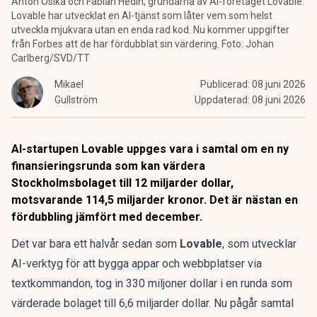
Anton Osika och Fabian Hedin, grundarna av AI-företaget Lovable.
Lovable har utvecklat en AI-tjänst som låter vem som helst
utveckla mjukvara utan en enda rad kod. Nu kommer uppgifter
från Forbes att de har fördubblat sin värdering. Foto: Johan
Carlberg/SVD/TT
Mikael
Publicerad:
08 juni 2026
Gullström
Uppdaterad:
08 juni 2026
AI-startupen Lovable uppges vara i samtal om en ny
finansieringsrunda som kan värdera
Stockholmsbolaget till 12 miljarder dollar,
motsvarande 114,5 miljarder kronor. Det är nästan en
fördubbling jämfört med december.
Det var bara ett halvår sedan som
Lovable
, som utvecklar
AI-verktyg för att bygga appar och webbplatser via
textkommandon, tog in 330 miljoner dollar i en runda som
värderade bolaget till 6,6 miljarder dollar
. Nu pågår samtal