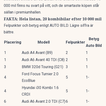
000 mil finns nu svart på vitt, och de smartaste köpen står
sällan i premiumhallen.
FAKTA: Hela listan, 20 kombibilar efter 10 000 mil
Felpunkter och betyg enligt AUTO BILD. Lägre siffra är
bättre.
Betyg
Placering
Modell
Felpunkter
Auto Bild
1
Audi A4 Avant (B9)
2
1
1
Audi A6 Avant 40 TDI (C8)
2
1
3
BMW 320d Touring (G21)
3
1
Ford Focus Turnier 2.0
4
5
1-
EcoBlue
Hyundai i30 Kombi 1.6
4
5
1-
CRDI
6
Audi A6 Avant 2.0 TDI (C7)
6
1-