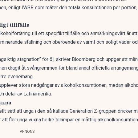
en, enligt IWSR som mäter den totala konsumtionen per portion
igt tillfälle
oholförtäring till ett specifikt tillfälle och anmärkningsvärt är at
dominerande ställning och oberoende av varmt och soligt väder o
långsiktig stagnation” för öl, skriver Bloomberg och uppger att m
gimen dragit åt svångremmen för bland annat officiella arrangeman
törre evenemang.
upplever stora nedgångar av alkoholkonsumtionen, medan alkoho
h delar av Latinamerika.
vuxna
lt sätt att unga i den så kallade
Generation Z-gruppen dricker m
t fler unga vuxna hellre tillämpar en måttlig alkoholkonsumtion el
ANNONS