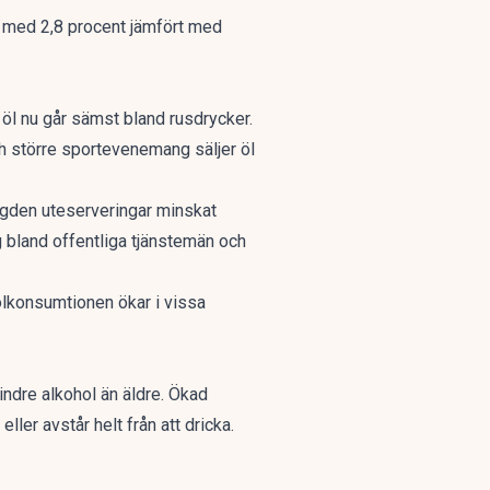
, med 2,8 procent jämfört med
t öl nu går sämst bland rusdrycker.
ch större sportevenemang säljer öl
ängden uteserveringar minskat
g bland offentliga tjänstemän och
lkonsumtionen ökar i vissa
indre alkohol
än äldre. Ökad
ler avstår helt från att dricka.