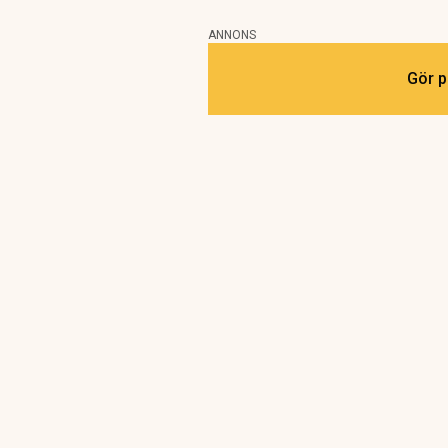
ANNONS
Gör p