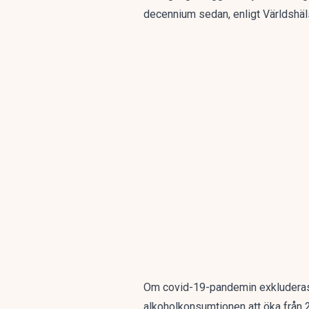
decennium sedan, enligt Världshäl
Om covid-19-pandemin exkluderas, 
alkoholkonsumtionen att öka från 20