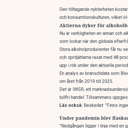
Den tilltagande nykterheten kostar 
och konsumtionskulturen, vilket öl- 
Aktierna dyker för alkohol
Nu är verkligheten en annan och a
som lockar när
den globala efterf
Stora alkoholproducenter får nu se 
och spritjättarna rasat med 48 proce
upp i rök under den aktuella period
En analys av branschdata som
Blo
om året från 2019 till 2025.
Det är IWSR, ett marknadsundersök
tullfri handel. Tillsammans uppge
Läs också:
Beskedet: ”Finns inge
Under pandemin blev flaskan
”Nedgången ligger i linje med en
g