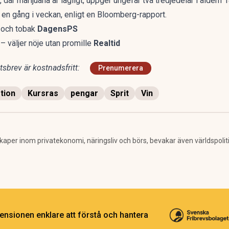
där marijuana är lagligt, uppger ungefär två tredjedelar i åldern 1
t en gång i veckan, enligt en Bloomberg-rapport.
l och tobak
DagensPS
– väljer nöje utan promille
Realtid
sbrev är kostnadsfritt:
Prenumerera
tion
Kursras
pengar
Sprit
Vin
per inom privatekonomi, näringsliv och börs, bevakar även världspolitik. 
ensionen enklare att förstå och hantera