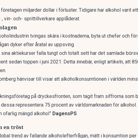
företagen miljarder dollar i förluster. Tidigare har alkohol
varit et
, vin- och- sprittillverkare applåderat.
bolagen
lkoholindustrin tvingas skära i kostnaderna, byta ut chefer och
rågan dyker
efter åratal av uppsving.
sina aktiekurser falla tungt och totalt sett har det samlade börsv
nt sedan toppen i juni 2021. Detta innebär, enligt artikeln, att 85
en.
omberg
hänvisar till visar att alkoholkonsumtionen i världen mi
ningsföretag på dryckesfronten, som tagit fram siffrorna som b
s dessa representera 75 procent av världsmarknaden för alkohol.
n ofarlig mängd alkohol”
DagensPS
 en tröst
lobal trend
av fallande alkoholefterfrågan, mätt i konsumtion per 