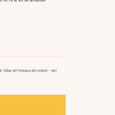
8 till 34 år att de använder
Gillar att förklara det enkelt – det