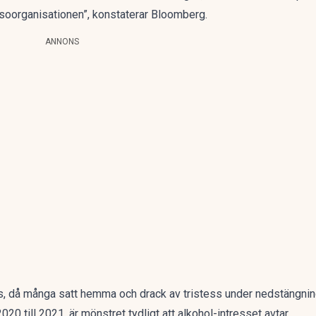
soorganisationen”, konstaterar Bloomberg.
ANNONS
då många satt hemma och drack av tristess under nedstängninga
20 till 2021, är mönstret tydligt att alkohol-intresset avtar.