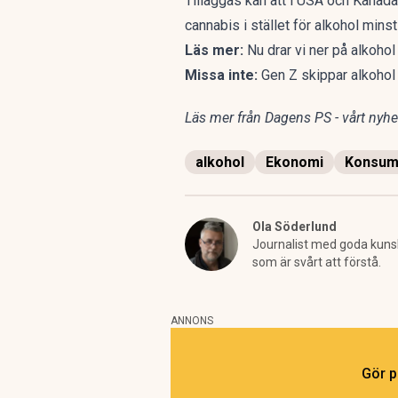
Tilläggas kan att i USA och Kanada, 
cannabis i stället för alkohol mins
Läs mer:
Nu drar vi ner på alkoho
Missa inte:
Gen Z skippar alkohol 
Läs mer från Dagens PS - vårt nyhet
alkohol
Ekonomi
Konsum
Ola Söderlund
Journalist med goda kunska
som är svårt att förstå.
ANNONS
Gör p