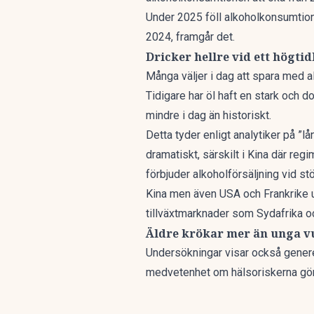
Under 2025 föll alkoholkonsumtion
2024, framgår det.
Dricker hellre vid ett högtidl
Många väljer i dag att spara med alk
Tidigare har öl haft en stark och 
mindre i dag än historiskt.
Detta tyder enligt analytiker på ”
dramatiskt, särskilt i Kina där re
förbjuder alkoholförsäljning vid s
Kina men även USA och Frankrike 
tillväxtmarknader som Sydafrika oc
Äldre krökar mer än unga 
Undersökningar visar också generel
medvetenhet om hälsoriskerna gör at