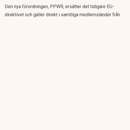
Den nya förordningen,
PPWR
, ersätter det tidigare EU-
direktivet och gäller direkt i samtliga medlemsländer från
den 12 augusti.
ANNONS
Gör pensionen enklare att förstå och hantera
ANNONS