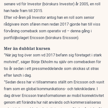
senare vd för Investor
(börskurs Investor)
år 2005, en roll
han hade fram till 2015.
Efter vd-åren på Investor antog han en roll som senior
rådgivare inom sfären men redan 2017 gjorde han till viss
förvåning comeback som operativ vd – denna gång i
portföljbolaget Ericsson
(börskurs Ericsson)
.
Mer än dubblat kursen
”När jag tog över som vd 2017 befann sig företaget i stark
motvind”, säger Börje Ekholm nu själv om comebacken för
tio år sedan i ett
pressmeddelande som skickas ut strax
efter lunch i dag
.
”Sedan dess har vi tillsammans ställt om Ericsson och vuxit
fram som en global kommunikations- och teknikledare. I
dag driver Ericsson transformationen av mobil konnektivitet
genom att förändra hur nät används och kommersialiseras