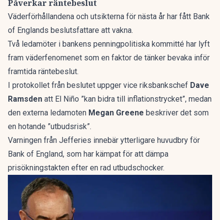
Påverkar räntebeslut
Väderförhållandena och utsikterna för nästa år har fått Bank
of Englands beslutsfattare att vakna.
Två ledamöter i bankens penningpolitiska kommitté har lyft
fram väderfenomenet som en faktor de tänker bevaka inför
framtida räntebeslut.
I protokollet från beslutet uppger vice riksbankschef
Dave
Ramsden
att El Niño ”kan bidra till inflationstrycket”, medan
den externa ledamoten
Megan Greene
beskriver det som
en hotande ”utbudsrisk”.
Varningen från Jefferies innebär ytterligare huvudbry för
Bank of England, som har kämpat för att dämpa
prisökningstakten efter en rad utbudschocker.