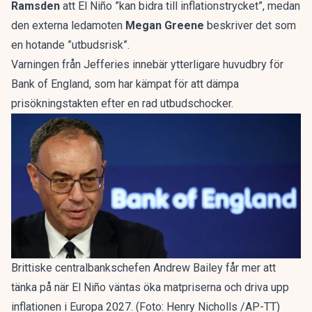
Ramsden
att El Niño ”kan bidra till inflationstrycket”, medan
den externa ledamoten
Megan Greene
beskriver det som
en hotande ”utbudsrisk”.
Varningen från Jefferies innebär ytterligare huvudbry för
Bank of England, som har kämpat för att dämpa
prisökningstakten efter en rad utbudschocker.
Brittiske centralbankschefen Andrew Bailey får mer att
tänka på när El Niño väntas öka matpriserna och driva upp
inflationen i Europa 2027. (Foto: Henry Nicholls /AP-TT)