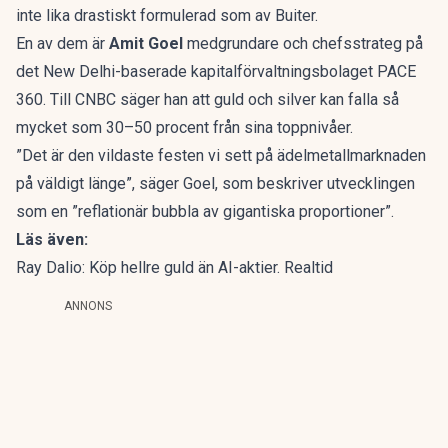
inte lika drastiskt formulerad som av Buiter.
En av dem är
Amit Goel
medgrundare och chefsstrateg på
det New Delhi-baserade kapitalförvaltningsbolaget PACE
360. Till
CNBC
säger han att guld och silver kan falla så
mycket som 30–50 procent från sina toppnivåer.
”Det är den vildaste festen vi sett på ädelmetallmarknaden
på väldigt länge”, säger Goel, som beskriver utvecklingen
som en ”reflationär bubbla av gigantiska proportioner”.
Läs även:
Ray Dalio: Köp hellre guld än AI-aktier. Realtid
ANNONS