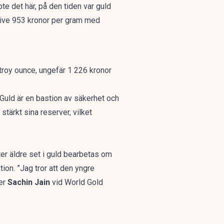
pte det här, på den tiden var guld
ktive 953 kronor per gram med
 troy ounce, ungefär 1 226 kronor
. ”Guld är en bastion av säkerhet och
stärkt sina reserver, vilket
åter äldre set i guld bearbetas om
ion. ”Jag tror att den yngre
ger
Sachin Jain
vid World Gold