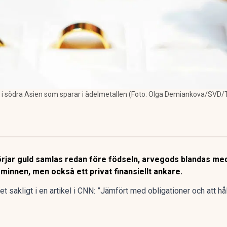
nor i södra Asien som sparar i ädelmetallen (Foto: Olga Demiankova/SVD/
örjar guld samlas redan före födseln, arvegods blandas med 
minnen, men också ett privat finansiellt ankare.
et sakligt i en artikel i CNN: ”Jämfört med obligationer och att hål