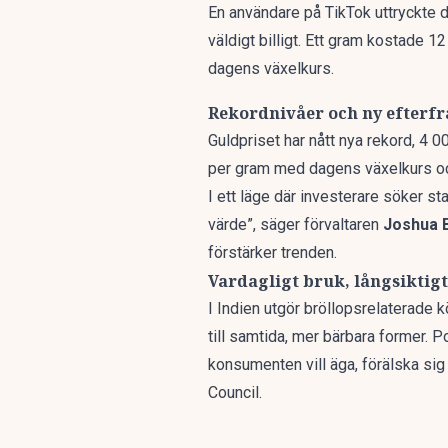
En användare på TikTok uttryckte det
väldigt billigt. Ett gram kostade 
dagens växelkurs.
Rekordnivåer och ny efterf
Guldpriset har nått nya rekord, 4 0
per gram med dagens växelkurs o
I ett läge där investerare söker stab
värde”, säger förvaltaren
Joshua 
förstärker trenden.
Vardagligt bruk, långsiktig
I Indien utgör bröllopsrelaterade k
till samtida, mer bärbara former. 
konsumenten vill äga, förälska sig 
Council.