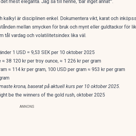
et mest eleganta. Jag sa till henne, ’bär inget annat'”.
kalkyl är disciplinen enkel. Dokumentera vikt, karat och inköpsst
stånden mellan smycken för bruk och mynt eller guldtackor för likv
tål vardag och volatilitetsindex lika väl.
vänder 1 USD = 9,53 SEK per 10 oktober 2025
 ≈ 38 120 kr per troy ounce, ≈ 1 226 kr per gram
ram ≈ 114 kr per gram, 100 USD per gram ≈ 953 kr per gram
 gram
maste krona, baserat på aktuell kurs per 10 oktober 2025.
ht be the winners of the gold rush
, oktober 2025
ANNONS