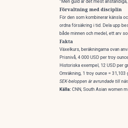
”Men guld är det mest anständiga, d
Förvaltning med disciplin
För den som kombinerar känsla och 
ordna försäkring i tid. Dela upp be
både minnen och medel, ett arv som 
Fakta
Växelkurs, beräkningarna ovan an
Prisnivå, 4 000 USD per troy ounce
Historiska exempel, 12 USD per g
Omräkning, 1 troy ounce = 31,103
SEK-beloppen är avrundade till när
Källa:
CNN,
South Asian women mig