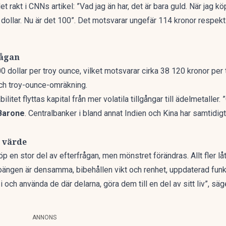
 rakt i CNNs artikel: ”Vad jag än har, det är bara guld. När jag kö
12 dollar. Nu är det 100”. Det motsvarar ungefär 114 kronor respe
rågan
00 dollar per troy ounce, vilket motsvarar cirka 38 120 kronor per
ch troy-ounce-omräkning.
ilitet flyttas kapital från mer volatila tillgångar till ädelmetaller
Barone
. Centralbanker i bland annat Indien och Kina har samtidigt 
t värde
öp en stor del av efterfrågan, men mönstret förändras. Allt fler l
Poängen är densamma, bibehållen vikt och renhet, uppdaterad funkt
i och använda de där delarna, göra dem till en del av sitt liv”, sä
ANNONS