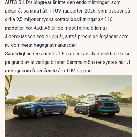
AUTO BILD:s långtest är inte den enda mätningen som
pekar åt samma håll. I
TÜV-rapporten 2026
, som bygger på
cirka 9,5 miljoner tyska kontrollbesiktningar av 216
modeller, hör Audi A6 till de mest felfria bilarna i
åldersklassen sex till sju år, alltså precis de årgångar som
nu dominerar begagnatmarknaden.
Samtidigt underkändes 21,5 procent av alla besiktade bilar
på grund av allvarliga brister. Samma mönster syntes när vi
gick igenom
föregående års TÜV-rapport
.