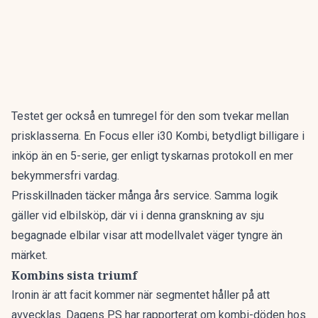
Testet ger också en tumregel för den som tvekar mellan
prisklasserna. En Focus eller i30 Kombi, betydligt billigare i
inköp än en 5-serie, ger enligt tyskarnas protokoll en mer
bekymmersfri vardag.
Prisskillnaden täcker många års service. Samma logik
gäller vid elbilsköp, där vi i denna granskning av
sju
begagnade elbilar
visar att modellvalet väger tyngre än
märket.
Kombins sista triumf
Ironin är att facit kommer när segmentet håller på att
avvecklas. Dagens PS har rapporterat om
kombi-döden hos