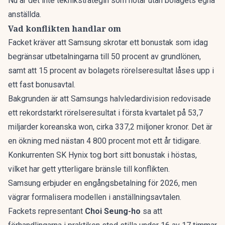
Nu är det inte teknikstrategin som hotar utan bolagets egna
anställda.
Vad konflikten handlar om
Facket kräver att Samsung skrotar ett bonustak som idag
begränsar utbetalningarna till 50 procent av grundlönen,
samt att 15 procent av bolagets rörelseresultat låses upp i
ett fast bonusavtal.
Bakgrunden är att Samsungs halvledardivision redovisade
ett rekordstarkt rörelseresultat i första kvartalet på 53,7
miljarder koreanska won, cirka 337,2 miljoner kronor. Det är
en ökning med nästan 4 800 procent mot ett år tidigare.
Konkurrenten SK Hynix tog bort sitt bonustak i höstas,
vilket har gett ytterligare bränsle till konflikten.
Samsung erbjuder en engångsbetalning för 2026, men
vägrar formalisera modellen i anställningsavtalen.
Fackets representant
Choi Seung-ho
sa att