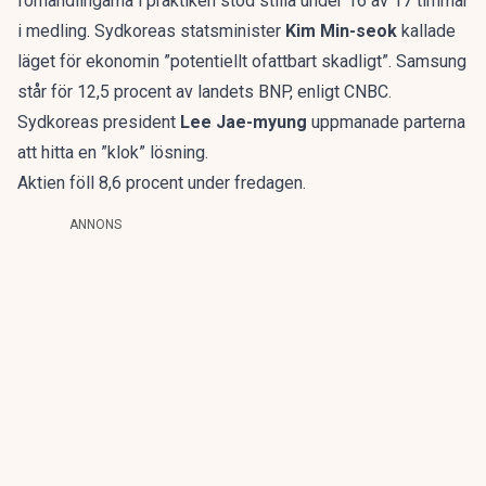
förhandlingarna i praktiken stod stilla under 16 av 17 timmar
i medling. Sydkoreas statsminister
Kim Min-seok
kallade
läget för ekonomin ”potentiellt ofattbart skadligt”. Samsung
står för 12,5 procent av landets BNP, enligt CNBC.
Sydkoreas president
Lee Jae-myung
uppmanade parterna
att hitta en ”klok” lösning.
Aktien föll 8,6 procent under fredagen.
ANNONS