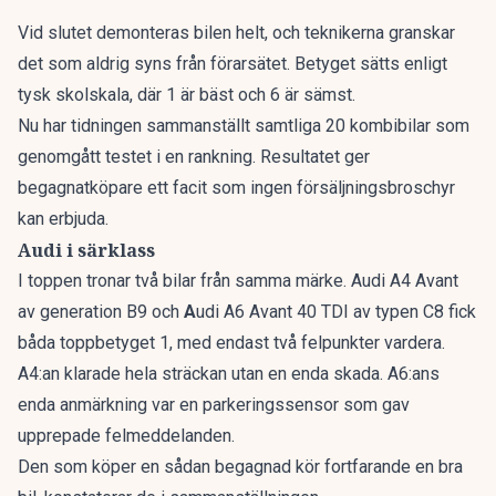
Vid slutet demonteras bilen helt, och teknikerna granskar
det som aldrig syns från förarsätet. Betyget sätts enligt
tysk skolskala, där 1 är bäst och 6 är sämst.
Nu har tidningen sammanställt
samtliga 20 kombibilar som
genomgått testet i en rankning
. Resultatet ger
begagnatköpare ett facit som ingen försäljningsbroschyr
kan erbjuda.
Audi i särklass
I toppen tronar två bilar från samma märke. Audi A4 Avant
av generation B9 och
A
udi A6 Avant 40 TDI av typen C8 fick
båda toppbetyget 1, med endast två felpunkter vardera.
A4:an klarade hela sträckan utan en enda skada. A6:ans
enda anmärkning var en parkeringssensor som gav
upprepade felmeddelanden.
Den som köper en sådan begagnad kör fortfarande en bra