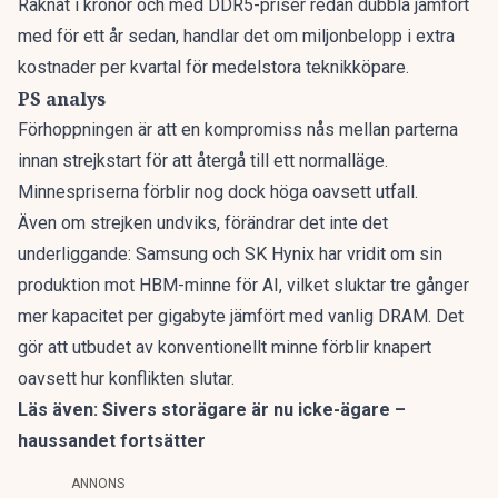
Räknat i kronor och med DDR5-priser redan dubbla jämfört
med för ett år sedan, handlar det om miljonbelopp i extra
kostnader per kvartal för medelstora teknikköpare.
PS analys
Förhoppningen är att en kompromiss nås mellan parterna
innan strejkstart för att återgå till ett normalläge.
Minnespriserna förblir nog dock höga oavsett utfall.
Även om strejken undviks, förändrar det inte det
underliggande: Samsung och SK Hynix har vridit om sin
produktion mot HBM-minne för AI, vilket sluktar tre gånger
mer kapacitet per gigabyte jämfört med vanlig DRAM. Det
gör att utbudet av konventionellt minne förblir knapert
oavsett hur konflikten slutar.
Läs även:
Sivers storägare är nu icke-ägare –
haussandet fortsätter
ANNONS