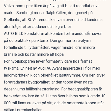
Volvo
, som i praktiken är på väg att bli ett renodlat suv-
märke. Samtidigt menar Ralph Gilles, designchef på
Stellantis, att
SUV-trenden kan vara över
och att kunderna
åter frågar efter sedaner och lägre bilar.
AUTO BILD konstaterar att kombin fortfarande slår suven
på de praktiska punkterna. Den ger mer lastvolym i
förhållande till yttermåtten, väger mindre, drar mindre
bränsle och kostar mindre att köpa.
För nybilsköparen lever formatet vidare hos främst
tyskarna. En
helt ny Audi A6 Avant
lanserades i fjol, med
laddhybridteknik och bibehållet lastutrymme. Om den ärver
företrädarnas byggkvalitet lär den toppa även nästa
decenniums hållbarhetsrankning. För begagnatköparen är
beskedet enklare än så. Listan över bilarna som klarade 10
000 mil finns nu svart på vitt, och de smartaste köpen står
sällan i premiumhallen.