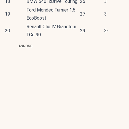
18
BMW 540i xDrive Touring
25
3
Ford Mondeo Turnier 1.5
19
27
3
EcoBoost
Renault Clio IV Grandtour
20
29
3-
TCe 90
ANNONS