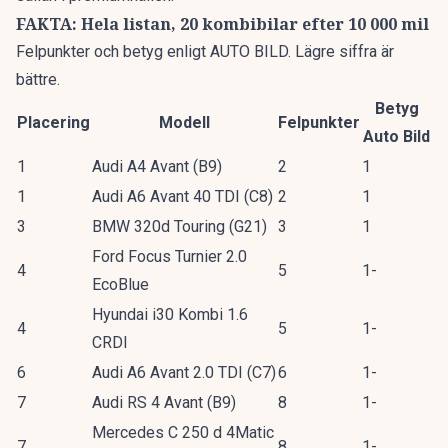
FAKTA: Hela listan, 20 kombibilar efter 10 000 mil
Felpunkter och betyg enligt AUTO BILD. Lägre siffra är
bättre.
Betyg
Placering
Modell
Felpunkter
Auto Bild
1
Audi A4 Avant (B9)
2
1
1
Audi A6 Avant 40 TDI (C8)
2
1
3
BMW 320d Touring (G21)
3
1
Ford Focus Turnier 2.0
4
5
1-
EcoBlue
Hyundai i30 Kombi 1.6
4
5
1-
CRDI
6
Audi A6 Avant 2.0 TDI (C7)
6
1-
7
Audi RS 4 Avant (B9)
8
1-
Mercedes C 250 d 4Matic
7
8
1-