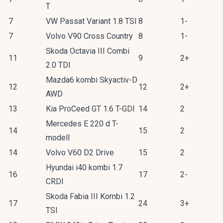
T
7
VW Passat Variant 1.8 TSI
8
1-
7
Volvo V90 Cross Country
8
1-
Skoda Octavia III Combi
11
9
2+
2.0 TDI
Mazda6 kombi Skyactiv-D
12
12
2+
AWD
13
Kia ProCeed GT 1.6 T-GDI
14
2
Mercedes E 220 d T-
14
15
2
modell
14
Volvo V60 D2 Drive
15
2
Hyundai i40 kombi 1.7
16
17
2-
CRDI
Skoda Fabia III Kombi 1.2
17
24
3+
TSI