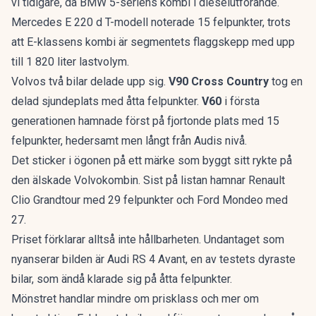
vi tidigare, då
BMW 5-seriens kombi
i dieselutförande.
Mercedes E 220 d T-modell noterade 15 felpunkter, trots
att
E-klassens kombi
är segmentets flaggskepp med upp
till 1 820 liter lastvolym.
Volvos två bilar delade upp sig.
V90 Cross Country
tog en
delad sjundeplats med åtta felpunkter.
V60
i första
generationen hamnade först på fjortonde plats med 15
felpunkter, hedersamt men långt från Audis nivå.
Det sticker i ögonen på ett märke som byggt sitt rykte på
den älskade Volvokombin
. Sist på listan hamnar Renault
Clio Grandtour med 29 felpunkter och Ford Mondeo med
27.
Priset förklarar alltså inte hållbarheten. Undantaget som
nyanserar bilden är Audi RS 4 Avant, en av testets dyraste
bilar, som ändå klarade sig på åtta felpunkter.
Mönstret handlar mindre om prisklass och mer om