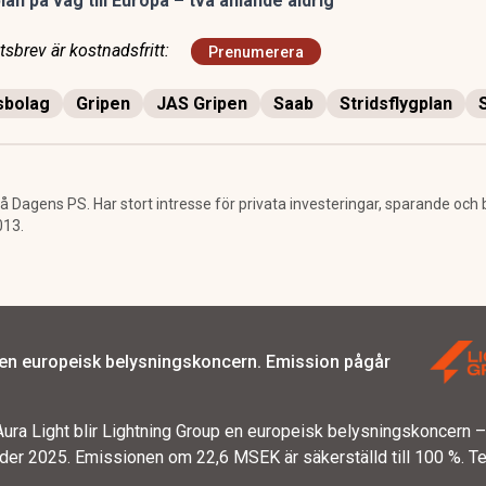
an på väg till Europa – två anlände aldrig
sbrev är kostnadsfritt:
Prenumerera
sbolag
Gripen
JAS Gripen
Saab
Stridsflygplan
å Dagens PS. Har stort intresse för privata investeringar, sparande och
013.
 en europeisk belysningskoncern. Emission pågår
ura Light blir Lightning Group en europeisk belysningskoncern
er 2025. Emissionen om 22,6 MSEK är säkerställd till 100 %. T