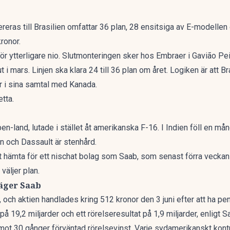
eras till Brasilien omfattar 36 plan, 28 ensitsiga av E-modellen 
ronor.
ör ytterligare nio. Slutmonteringen sker hos Embraer i Gavião Pei
ut i mars. Linjen ska klara 24 till 36 plan om året. Logiken är att B
r i sina
samtal med Kanada
.
tta.
n-land, lutade i stället åt amerikanska F-16. I Indien
föll en mån
 och Dassault är stenhård.
r att hämta för ett nischat bolag som Saab, som senast förra vec
väljer plan.
 äger Saab
e, och aktien handlades kring 512 kronor den 3 juni efter att ha p
r på 19,2 miljarder och ett rörelseresultat på 1,9 miljarder, enligt 
emot 30 gånger förväntad rörelsevinst. Varje sydamerikanskt kontra