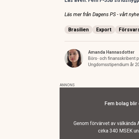
Läs även:
Fem F-35B stridsflygpl
Läs mer från Dagens PS - vårt nyhet
Brasilien
Export
Försvar
Amanda Hannasdotter
Börs- och finansskribent p
Ungdomsstipendium år 2
ANNONS
Fem bolag blir
Genom förvärvet av välkända A
cirka 340 MSEK und