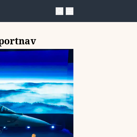
xportnav