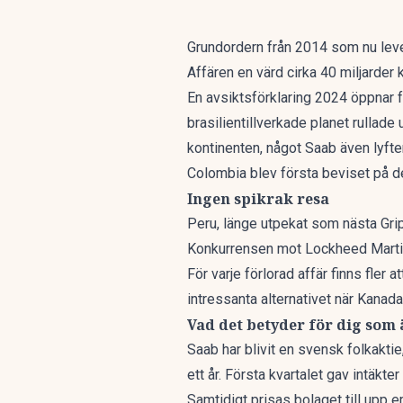
Grundordern från 2014 som nu lever
Affären en värd cirka 40 miljarder k
En avsiktsförklaring 2024 öppnar f
brasilientillverkade planet rullade 
kontinenten, något Saab även lyfte
Colombia blev första beviset på de
Ingen spikrak resa
Peru, länge utpekat som nästa Gripe
Konkurrensen mot Lockheed Martin
För varje förlorad affär finns fle
intressanta alternativet
när Kanada 
Vad det betyder för dig som
Saab har blivit en svensk folkakti
ett år. Första kvartalet gav intäkte
Samtidigt prisas bolaget till upp 