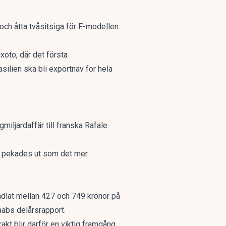
och åtta tvåsitsiga för F-modellen.
xoto, där det första
rasilien ska bli exportnav för hela
gmiljardaffär till franska Rafale
.
kan pekades ut som
det mer
endlat mellan 427 och 749 kronor på
Saabs delårsrapport.
kt blir därför en viktig framgång.