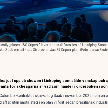
ridsflygplanet JAS Gripen F levererades till Brasilien på Linköping-Saab
ska Saab om att köpa 36 stycken Jas 39 Gripen-plan. (Foto: Jonas Ekst
des just upp på showen i Linköping som sålde vänskap och s
vanta för aktieägarna är vad som händer i orderboken i och
Colombia-kontraktet skrevs
tog Saab i november 2025 hem en or
d affär, utan nästa steg i en plan vi följt sedan brasiliansk indus