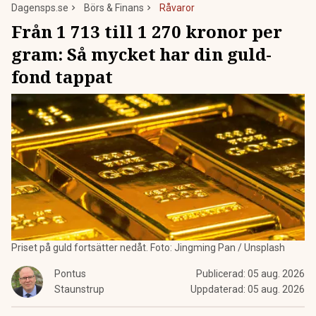
Dagensps.se
Börs & Finans
Råvaror
Från 1 713 till 1 270 kronor per
gram: Så mycket har din guld-
fond tappat
Priset på guld fortsätter nedåt. Foto: Jingming Pan / Unsplash
Pontus
Publicerad:
05 aug. 2026
Staunstrup
Uppdaterad:
05 aug. 2026