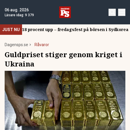
06 aug. 2026
Läsare idag:
9 379
18 procent upp – fredagsfest på börsen i Sydkorea
JUST NU
Dagensps.se
Råvaror
Guldpriset stiger genom kriget i
Ukraina