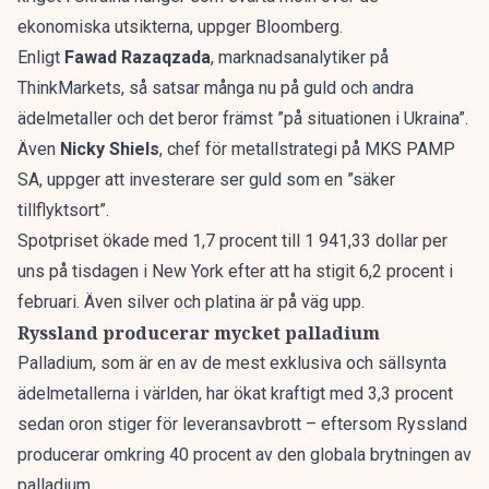
ekonomiska utsikterna,
uppger Bloomberg.
Enligt
Fawad Razaqzada
, marknadsanalytiker på
ThinkMarkets, så satsar många nu på guld och andra
ädelmetaller och det beror främst ”på situationen i Ukraina”.
Även
Nicky Shiels
, chef för metallstrategi på MKS PAMP
SA, uppger att investerare ser guld som en ”säker
tillflyktsort”.
Spotpriset ökade med 1,7 procent till 1 941,33 dollar per
uns på tisdagen i New York efter att ha stigit 6,2 procent i
februari. Även silver och platina är på väg upp.
Ryssland producerar mycket palladium
Palladium, som är en av de mest exklusiva och sällsynta
ädelmetallerna i världen, har ökat kraftigt med 3,3 procent
sedan oron stiger för leveransavbrott – eftersom Ryssland
producerar omkring 40 procent av den globala brytningen av
palladium.