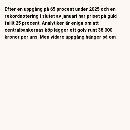
Efter en uppgång på 65 procent under 2025 och en
rekordnotering i slutet av januari har priset på guld
fallit 25 procent. Analytiker är eniga om att
centralbankernas köp lägger ett golv runt 38 000
kronor per uns. Men vidare uppgång hänger på om
amerikanska Fed avstår från att höja räntan. I dag
kommer ny amerikansk jobbstatistik, ett viktigt test
för guldpriset.
Priset på guld nådde en rekordnotering på 53 260 kronor
per uns (motsvarande 5 595 dollar) den 28 januari i år,
efter
en uppgång på omkring 65 procent under 2025
.
ANNONS