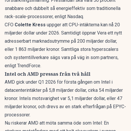
förstärkningsinlärning. Prestandan ska vara 50 procent
snabbare och dubbelt så energieffektiv som traditionella
rack-scale-processorer, enligt Nasdaq.
CFO
Colette Kress
uppger att CPU-intäkterna kan nå 20
miljarder dollar under 2026. Samtidigt öppnar Vera ett nytt
adresserbart marknadsutrymme på 200 miljarder dollar,
eller 1 863 miljarder kronor. Samtliga stora hyperscalers
och systemtillverkare sägs vara på väg in som partners,
enligt TrendForce.
Intel och AMD pressas från två håll
AMD gick under Q1 2026 för första gången om Intel i
datacenterintäkter på 5,8 miljarder dollar, cirka 54 miljarder
kronor. Intels motsvarighet var 5,1 miljarder dollar, eller 47
miljarder kronor, och drevs av en stark efterfrågan på EPYC-
processorer.
Nu riskerar AMD att möta samma öde som Intel: En