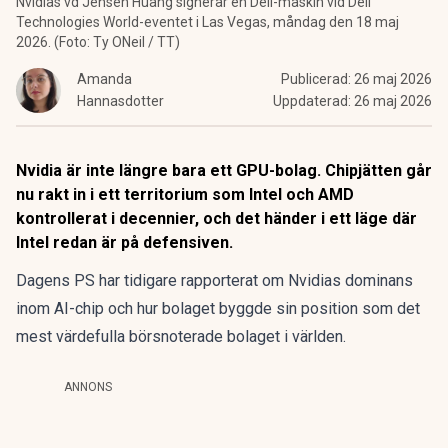
Nvidias vd Jensen Huang signerar en Dell-maskin vid Dell
Technologies World-eventet i Las Vegas, måndag den 18 maj
2026. (Foto: Ty ONeil / TT)
Amanda
Publicerad:
26 maj 2026
Hannasdotter
Uppdaterad:
26 maj 2026
Nvidia är inte längre bara ett GPU-bolag. Chipjätten går
nu rakt in i ett territorium som Intel och AMD
kontrollerat i decennier, och det händer i ett läge där
Intel redan är på defensiven.
Dagens PS har tidigare rapporterat om
Nvidias dominans
inom AI-chip
och hur bolaget byggde sin position som det
mest värdefulla börsnoterade bolaget i världen.
ANNONS