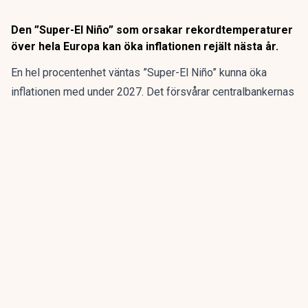
Den ”Super-El Niño” som orsakar rekordtemperaturer
över hela Europa kan öka inflationen rejält nästa år.
En hel procentenhet väntas ”Super-El Niño” kunna öka
inflationen med under 2027. Det försvårar centralbankernas
försök att dämpa prisökningarna, varnar en ledande
investmentbank för.
ANNONS
Fem bolag blir en europeisk belysningskoncern.
Emission pågår
ANNONS