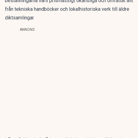
beställningarna varit prismässigt okänsliga och omfattat allt
från tekniska handböcker och lokalhistoriska verk till äldre
diktsamlingar.
ANNONS