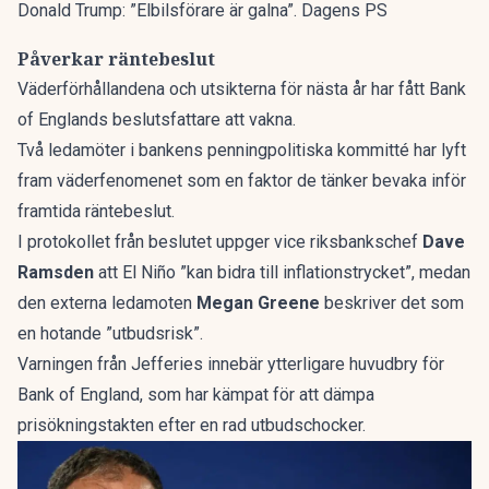
Donald Trump: ”Elbilsförare är galna”. Dagens PS
Påverkar räntebeslut
Väderförhållandena och utsikterna för nästa år har fått Bank
of Englands beslutsfattare att vakna.
Två ledamöter i bankens penningpolitiska kommitté har lyft
fram väderfenomenet som en faktor de tänker bevaka inför
framtida räntebeslut.
I protokollet från beslutet uppger vice riksbankschef
Dave
Ramsden
att El Niño ”kan bidra till inflationstrycket”, medan
den externa ledamoten
Megan Greene
beskriver det som
en hotande ”utbudsrisk”.
Varningen från Jefferies innebär ytterligare huvudbry för
Bank of England, som har kämpat för att dämpa
prisökningstakten efter en rad utbudschocker.