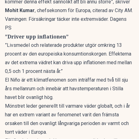
kommer denna effekt sannolikt att bli ännu större”, skriver
Mohit Kumar
, chefsekonom för Europa, citerad av
City AM
.
Varningen: Försäkringar täcker inte extremväder. Dagens
PS
”Driver upp inflationen”
”Livsmedel och relaterade produkter utgör omkring 13
procent av den europeiska konsumtionskorgen. Effekterna
av det extrema vädret kan driva upp inflationen med mellan
0,5 och 1 procent nästa år.”
El Niño är ett klimatfenomen som inträffar med två till sju
års mellanrum och innebär att havstemperaturen i Stilla
havet blir ovanligt hög.
Mönstret leder generellt till varmare väder globalt, och i år
har en extrem variant av fenomenet varit den främsta
orsaken till den ovanligt långvariga perioden av varmt och
torrt väder i Europa.