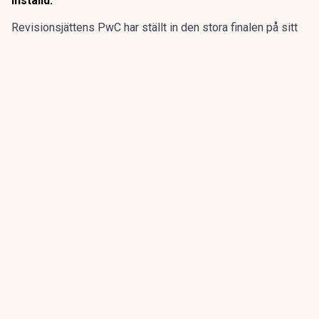
inställd.
Revisionsjättens PwC har ställt in den stora finalen på sitt
program för sommarpraktikanterna.
Den flerdagarsresa till Disney World i Orlando som avslutat
15 av de 20 senaste årens sommarpraktik är inställd.
ANNONS
Gör pensionen enklare att förstå och hantera
ANNONS