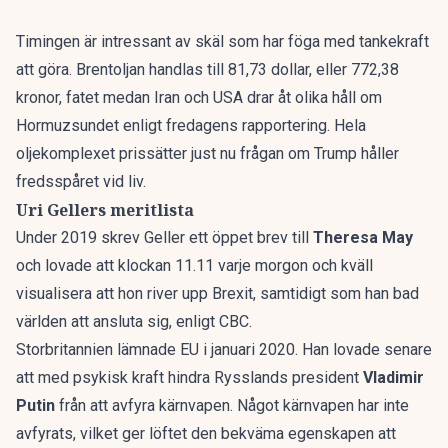
Timingen är intressant av skäl som har föga med tankekraft
att göra. Brentoljan handlas till 81,73 dollar, eller 772,38
kronor, fatet medan
Iran och USA drar åt olika håll om
Hormuzsundet
enligt fredagens rapportering. Hela
oljekomplexet prissätter just nu frågan om Trump håller
fredsspåret vid liv.
Uri Gellers meritlista
Under 2019 skrev Geller ett öppet brev till
Theresa May
och lovade att klockan 11.11 varje morgon och kväll
visualisera att hon river upp Brexit, samtidigt som han bad
världen att ansluta sig, enligt CBC.
Storbritannien lämnade EU i januari 2020. Han lovade senare
att med psykisk kraft hindra Rysslands president
Vladimir
Putin
från att avfyra kärnvapen. Något kärnvapen har inte
avfyrats, vilket ger löftet den bekväma egenskapen att