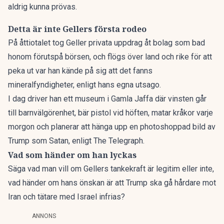
aldrig kunna prövas.
Detta är inte Gellers första rodeo
På åttiotalet tog Geller privata uppdrag åt bolag som bad
honom förutspå börsen, och flögs över land och rike för att
peka ut var han kände på sig att det fanns
mineralfyndigheter, enligt hans egna utsago.
I dag driver han ett museum i Gamla Jaffa där vinsten går
till barnvälgörenhet, bär pistol vid höften, matar kråkor varje
morgon och planerar att hänga upp en photoshoppad bild av
Trump som Satan, enligt The Telegraph.
Vad som händer om han lyckas
Säga vad man vill om Gellers tankekraft är legitim eller inte,
vad händer om hans önskan är att Trump ska gå hårdare mot
Iran och tätare med Israel infrias?
ANNONS