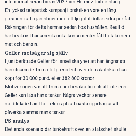
inte normaliseras förrän 2027 om Hormuz förblir stängt.
En lyckad telepatisk kampanj i praktiken vore en lång
position i att oljan stiger med ett tjugotal dollar extra per fat.
Räkningen för detta hamnar sedan hos hushållen. Realtid
har beskrivit hur
amerikanska konsumenter fått betala mer i
mat och bensin
.
Geller motsäger sig själv
I juni berättade Geller för israeliska ynet att han ångrar att
han utnämnde Trump till president över den skotska ö han
köpt för 30 000 pund, eller 382 800 kronor.
Motiveringen var att Trump är oberäknelig och att inte ens
Geller kan läsa hans tankar. Några veckor senare
meddelade han The Telegraph att nästa uppdrag är att
påverka samma mans tankar.
PS analys
Det enda scenario där tankekraft över en statschef skulle