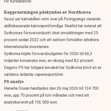
för Koreahalvön.
Kapprustningen påskyndas av Nordkorea
Seoul ser kärnubåten som svar på Pyongyangs växande
ubåtsbaserade kärnvapenförmåga. Realtid har noterat att
Sydkoreas försvarsindustri ökat omsättningen med 25
procent
sedan 2022 och att sektorn fortsätter attrahera
internationella investerare.
Sydkorea höjde försvarsbudgeten för 2026 till 66,3
miljarder koreanska won, en ökning med 8,2 procent.
Dagens PS har tidigare bevakat
hur Sydkorea blivit en av
världens ledande vapenexportörer
.
PS analys
Hanwha Ocean handlades den 26 maj 2026 till 134 700
won, upp 70 procent på tolv månader och med ett
analytikersnitt på 156 500 won.