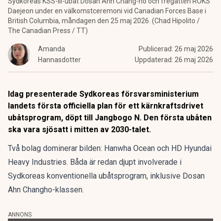
Sydkoreas KSS-III-ubåt Dosan Ahn Chang-ho och fregatten ROKS
Daejeon under en välkomstceremoni vid Canadian Forces Base i
British Columbia, måndagen den 25 maj 2026. (Chad Hipolito /
The Canadian Press / TT)
Amanda
Publicerad:
26 maj 2026
Hannasdotter
Uppdaterad:
26 maj 2026
Idag presenterade Sydkoreas försvarsministerium
landets första officiella plan för ett kärnkraftsdrivet
ubåtsprogram, döpt till Jangbogo N. Den första ubåten
ska vara sjösatt i mitten av 2030-talet.
Två bolag dominerar bilden: Hanwha Ocean och HD Hyundai
Heavy Industries. Båda är redan djupt involverade i
Sydkoreas konventionella ubåtsprogram, inklusive Dosan
Ahn Changho-klassen.
ANNONS