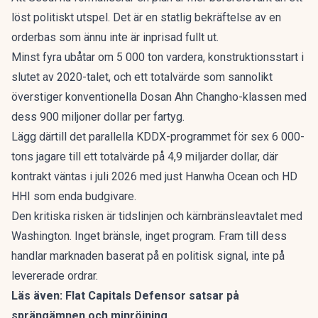
löst politiskt utspel. Det är en statlig bekräftelse av en
orderbas som ännu inte är inprisad fullt ut.
Minst fyra ubåtar om 5 000 ton vardera, konstruktionsstart i
slutet av 2020-talet, och ett totalvärde som sannolikt
överstiger konventionella Dosan Ahn Changho-klassen med
dess 900 miljoner dollar per fartyg.
Lägg därtill det parallella KDDX-programmet för sex 6 000-
tons jagare till ett totalvärde på 4,9 miljarder dollar, där
kontrakt väntas i juli 2026 med just Hanwha Ocean och HD
HHI som enda budgivare.
Den kritiska risken är tidslinjen och kärnbränsleavtalet med
Washington. Inget bränsle, inget program. Fram till dess
handlar marknaden baserat på en politisk signal, inte på
levererade ordrar.
Läs även:
Flat Capitals Defensor satsar på
sprängämnen och minröjning