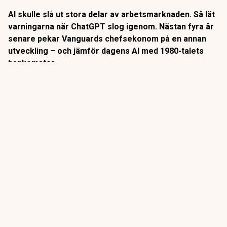
AI skulle slå ut stora delar av arbetsmarknaden. Så lät
varningarna när ChatGPT slog igenom. Nästan fyra år
senare pekar Vanguards chefsekonom på en annan
utveckling – och jämför dagens AI med 1980-talets
bankomater.
När
bankomaterna
började breda ut sig på 1980-talet låg
slutsatsen nära till hands: snart behövs inga
banktjänstemän längre.
Så blev det inte riktigt.
ANNONS
Gör pensionen enklare att förstå och hantera
ANNONS