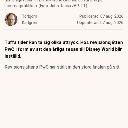
den årliga resan till Disney World Orlando och drar in på
sommarpraktiken. (Foto: John Raoux /AP-TT)
Torbjörn
Publicerad:
07 aug. 2026
Karlgren
Uppdaterad:
07 aug. 2026
Tuffa tider kan ta sig olika uttryck. Hos revisionsjätten
PwC i form av att den årliga resan till Disney World blir
inställd.
Revisionsjättens PwC har ställt in den stora finalen på sitt
program för sommarpraktikanterna.
Den flerdagarsresa till Disney World i Orlando som avslutat
15 av de 20 senaste årens sommarpraktik är inställd.
ANNONS
Gör pensionen enklare att förstå och hantera