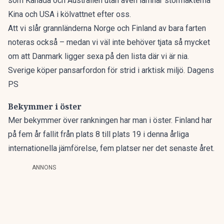
som Kanada och Australien utan även lämnar stormakterna
Kina och USA i kölvattnet efter oss.
Att vi slår grannländerna Norge och Finland av bara farten
noteras också – medan vi väl inte behöver tjata så mycket
om att Danmark ligger sexa på den lista där vi är nia.
Sverige köper pansarfordon för strid i arktisk miljö. Dagens
PS
Bekymmer i öster
Mer bekymmer över rankningen har man i öster. Finland har
på fem år fallit från plats 8 till plats 19 i denna årliga
internationella jämförelse, fem platser ner det senaste året.
ANNONS