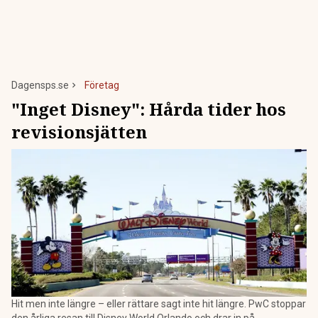
Dagensps.se
Företag
"Inget Disney": Hårda tider hos
revisionsjätten
Hit men inte längre – eller rättare sagt inte hit längre. PwC stoppar