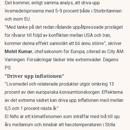
Det kommer, enligt samma analys, att driva upp
livsmedelspriserna med 5-9 procent både i Storbritannien
och inom EU.
”Med tanke på det redan rådande uppåtpressade prisläget
för råvaror till följd av konflikten mellan USA och Iran,
kommer denna effekt sannolikt att bli ännu större”, skriver
Mohit Kumar
, chefsekonom för Europa, citerad av
City AM
.
Varningen: Försäkringar täcker inte extremväder. Dagens
PS
”Driver upp inflationen”
”Livsmedel och relaterade produkter utgör omkring 13
procent av den europeiska konsumtionskorgen. Effekterna
av det extrema vädret kan driva upp inflationen med mellan
0,5 och 1 procent nästa år.”
El Niño är ett klimatfenomen som inträffar med två till sju
års mellanrum och innebär att havstemperaturen i Stilla