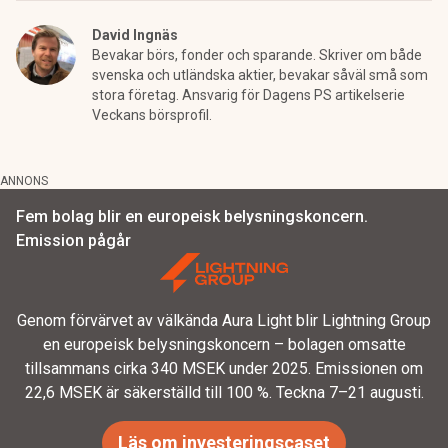
David Ingnäs
Bevakar börs, fonder och sparande. Skriver om både
svenska och utländska aktier, bevakar såväl små som
stora företag. Ansvarig för Dagens PS artikelserie
Veckans börsprofil.
ANNONS
Fem bolag blir en europeisk belysningskoncern.
Emission pågår
Genom förvärvet av välkända Aura Light blir Lightning Group
en europeisk belysningskoncern – bolagen omsatte
tillsammans cirka 340 MSEK under 2025. Emissionen om
22,6 MSEK är säkerställd till 100 %. Teckna 7–21 augusti.
Läs om investeringscaset