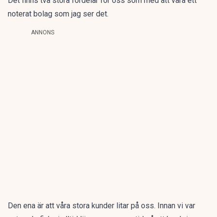
Det finns två stora fördelar för oss som med att vara ett
noterat bolag som jag ser det.
ANNONS
Den ena är att våra stora kunder litar på oss. Innan vi var