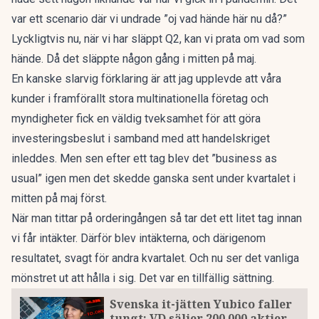
var ett scenario där vi undrade ”oj vad hände här nu då?”
Lyckligtvis nu, när vi har släppt Q2, kan vi prata om vad som
hände. Då det släppte någon gång i mitten på maj.
En kanske slarvig förklaring är att jag upplevde att våra
kunder i framförallt stora multinationella företag och
myndigheter fick en väldig tveksamhet för att göra
investeringsbeslut i samband med att handelskriget
inleddes. Men sen efter ett tag blev det ”business as
usual” igen men det skedde ganska sent under kvartalet i
mitten på maj först.
När man tittar på orderingången så tar det ett litet tag innan
vi får intäkter. Därför blev intäkterna, och därigenom
resultatet, svagt för andra kvartalet. Och nu ser det vanliga
mönstret ut att hålla i sig. Det var en tillfällig sättning.
Svenska it-jätten Yubico faller
tungt: VD säljer 200 000 aktier