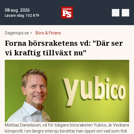
08 aug. 2026
Läsare idag:
102 879
Dagensps.se
Börs & Finans
Forna börsraketens vd: "Där ser
vi kraftig tillväxt nu"
Mattias Danielsson, vd för tidigare börsraketen Yubico, är Veckans
börsprofil. I en längre intervju berättar han öppet om vad som fick