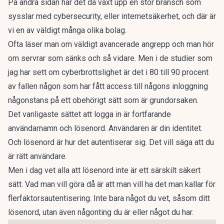
På andra sidan har det då växt upp en stor bransch som
sysslar med cybersecurity, eller internetsäkerhet, och där är
vi en av väldigt många olika bolag.
Ofta läser man om väldigt avancerade angrepp och man hör
om servrar som sänks och så vidare. Men i de studier som
jag har sett om cyberbrottslighet är det i 80 till 90 procent
av fallen någon som har fått access till någons inloggning
någonstans på ett obehörigt sätt som är grundorsaken.
Det vanligaste sättet att logga in är fortfarande
användarnamn och lösenord. Användaren är din identitet.
Och lösenord är hur det autentiserar sig. Det vill säga att du
är rätt användare.
Men i dag vet alla att lösenord inte är ett särskilt säkert
sätt. Vad man vill göra då är att man vill ha det man kallar för
flerfaktorsautentisering. Inte bara något du vet, såsom ditt
lösenord, utan även någonting du är eller något du har.