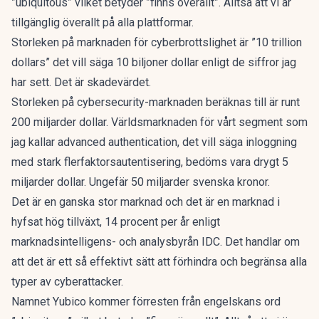
”ubiquitous” vilket betyder ”finns överallt”. Alltså att vi är
tillgänglig överallt på alla plattformar.
Storleken på marknaden för cyberbrottslighet är ”10 trillion
dollars” det vill säga 10 biljoner dollar enligt de siffror jag
har sett. Det är skadevärdet.
Storleken på cybersecurity-marknaden beräknas till är runt
200 miljarder dollar. Världsmarknaden för vårt segment som
jag kallar advanced authentication, det vill säga inloggning
med stark flerfaktorsautentisering, bedöms vara drygt 5
miljarder dollar. Ungefär 50 miljarder svenska kronor.
Det är en ganska stor marknad och det är en marknad i
hyfsat hög tillväxt, 14 procent per år enligt
marknadsintelligens- och analysbyrån IDC. Det handlar om
att det är ett så effektivt sätt att förhindra och begränsa alla
typer av cyberattacker.
Namnet Yubico kommer förresten från engelskans ord