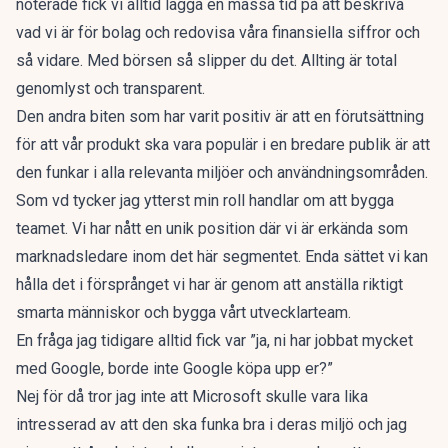
noterade fick vi alltid lägga en massa tid på att beskriva
vad vi är för bolag och redovisa våra finansiella siffror och
så vidare. Med börsen så slipper du det. Allting är total
genomlyst och transparent.
Den andra biten som har varit positiv är att en förutsättning
för att vår produkt ska vara populär i en bredare publik är att
den funkar i alla relevanta miljöer och användningsområden.
Som vd tycker jag ytterst min roll handlar om att bygga
teamet. Vi har nått en unik position där vi är erkända som
marknadsledare inom det här segmentet. Enda sättet vi kan
hålla det i försprånget vi har är genom att anställa riktigt
smarta människor och bygga vårt utvecklarteam.
En fråga jag tidigare alltid fick var ”ja, ni har jobbat mycket
med Google, borde inte Google köpa upp er?”
Nej för då tror jag inte att Microsoft skulle vara lika
intresserad av att den ska funka bra i deras miljö och jag