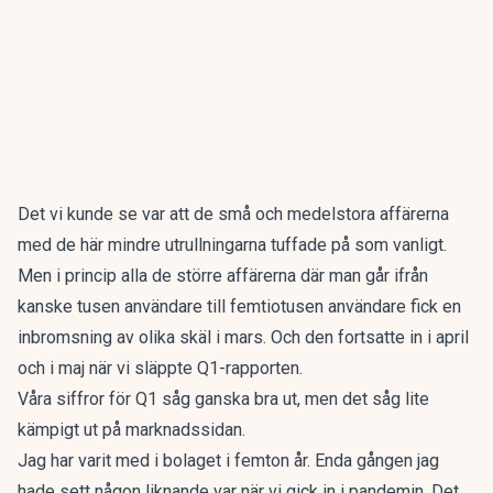
Det vi kunde se var att de små och medelstora affärerna
med de här mindre utrullningarna tuffade på som vanligt.
Men i princip alla de större affärerna där man går ifrån
kanske tusen användare till femtiotusen användare fick en
inbromsning av olika skäl i mars. Och den fortsatte in i april
och i maj när vi släppte Q1-rapporten.
Våra siffror för Q1 såg ganska bra ut, men det såg lite
kämpigt ut på marknadssidan.
Jag har varit med i bolaget i femton år. Enda gången jag
hade sett någon liknande var när vi gick in i pandemin. Det