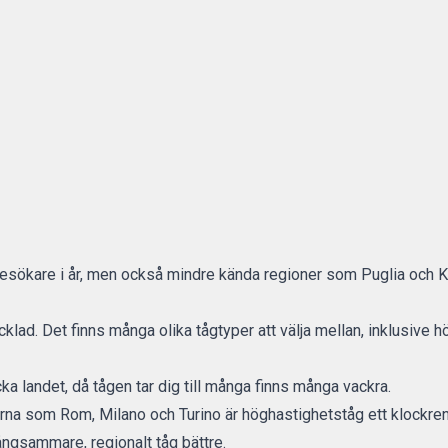
esökare i år, men också mindre kända regioner som Puglia och 
ecklad. Det finns många olika tågtyper att välja mellan, inklusive
cka landet, då tågen tar dig till många finns många vackra.
erna som Rom, Milano och Turino är höghastighetståg ett klockrent 
ångsammare, regionalt tåg bättre.