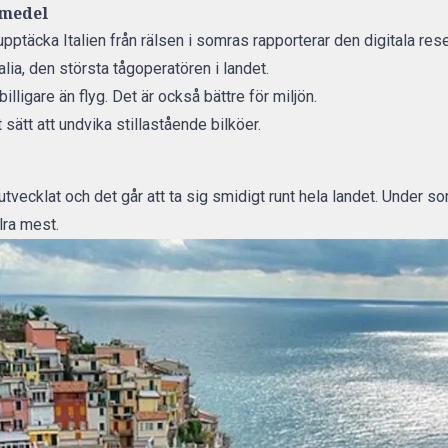
tmedel
 upptäcka Italien från rälsen i somras rapporterar den digitala re
ia, den största tågoperatören i landet.
lligare än flyg. Det är också bättre för miljön.
 sätt att undvika stillastående bilköer.
 utvecklat och det går att ta sig smidigt runt hela landet. Under
lra mest.