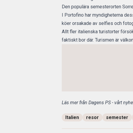
Den populära semesterorten Sorren
I Portofino har myndigheterna dess
köer orsakade av selfies och fotog
Allt fler italienska turistorter fö
faktiskt bor där. Turismen är välko
Läs mer från Dagens PS - vårt nyhet
Italien
resor
semester