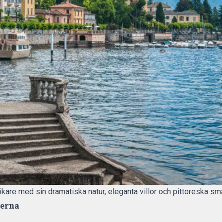
kare med sin dramatiska natur, eleganta villor och pittoreska sm
lerna