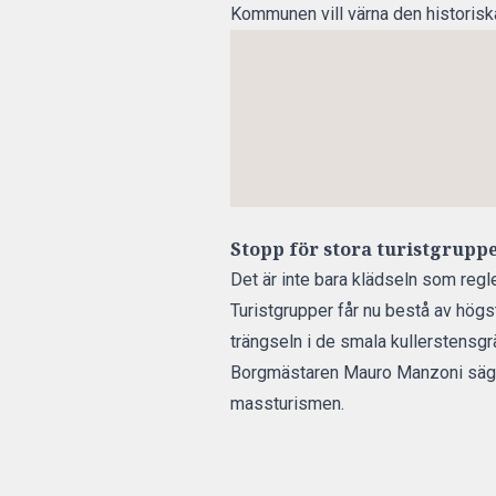
Kommunen vill värna den historiska
Stopp för stora turistgrupp
Det är inte bara klädseln som regl
Turistgrupper får nu bestå av högs
trängseln i de smala kullerstensgr
Borgmästaren Mauro Manzoni säger 
massturismen.