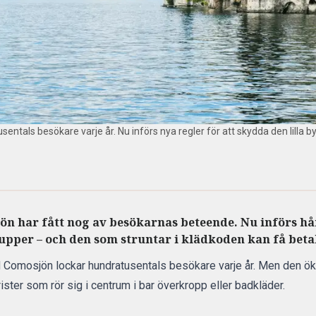
ntals besökare varje år. Nu införs nya regler för att skydda den lilla b
ön har fått nog av besökarnas beteende. Nu införs hår
rupper – och den som struntar i klädkoden kan få beta
id Comosjön lockar hundratusentals besökare varje år. Men den ök
ster som rör sig i centrum i bar överkropp eller badkläder.