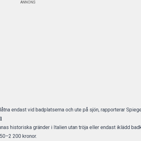
ANNONS
llåtna endast vid badplatserna och ute på sjön,
rapporterar Spiege
l
as historiska gränder i
Italien
utan tröja eller endast iklädd bad
550–2 200 kronor.