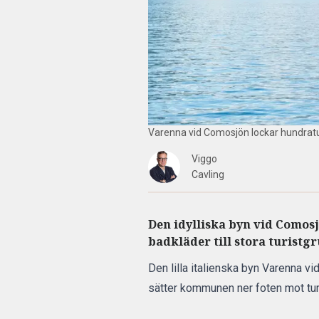
Varenna vid Comosjön lockar hundratuse
Viggo
Cavling
Den idylliska byn vid Comosj
badkläder till stora turistg
Den lilla italienska byn Varenna v
sätter kommunen ner foten mot turi