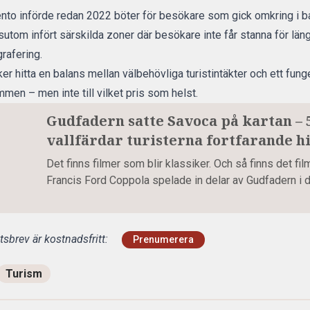
to införde redan 2022 böter för besökare som gick omkring i ba
utom infört särskilda zoner där besökare inte får stanna för läng
rafering.
rsöker hitta en balans mellan välbehövliga turistintäkter och ett f
mmen – men inte till vilket pris som helst.
Gudfadern satte Savoca på kartan – 
vallfärdar turisterna fortfarande hi
Det finns filmer som blir klassiker. Och så finns det fi
Francis Ford Coppola spelade in delar av Gudfadern i de
sbrev är kostnadsfritt:
Prenumerera
Turism