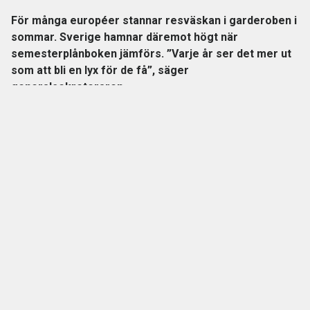
För många européer stannar resväskan i garderoben i
sommar. Sverige hamnar däremot högt när
semesterplånboken jämförs. ”Varje år ser det mer ut
som att bli en lyx för de få”, säger
generalsekreteraren.
Sommaren är högsäsong
för flyg, hotell och fullpackade
resväskor. Men för miljontals européer stannar semestern
hemma.
Enligt de senaste siffrorna från Eurostat hade nästan tre av
tio EU-medborgare över 16 år inte råd med en veckas
semester
på annan ort under 2025.
ANNONS
Samla pensionen på ett ställe och få bättre
överblick