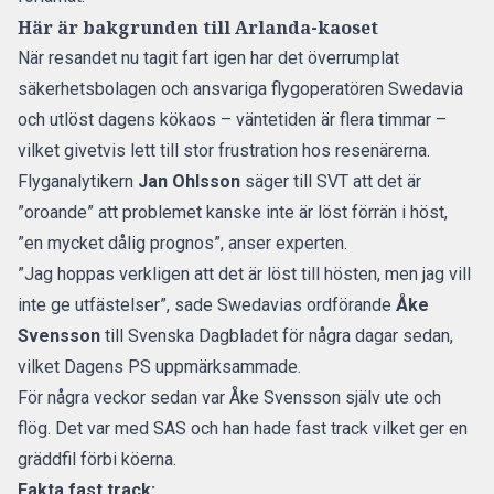
Här är bakgrunden till Arlanda-kaoset
När resandet nu tagit fart igen har det överrumplat
säkerhetsbolagen och ansvariga flygoperatören Swedavia
och utlöst dagens kökaos – väntetiden är flera timmar –
vilket givetvis lett till stor frustration hos resenärerna.
Flyganalytikern
Jan Ohlsson
säger till SVT att det är
”oroande” att problemet kanske inte är löst förrän i höst,
”en mycket dålig prognos”, anser experten.
”Jag hoppas verkligen att det är löst till hösten, men jag vill
inte ge utfästelser”, sade Swedavias ordförande
Åke
Svensson
till
Svenska Dagbladet
för några dagar sedan,
vilket
Dagens PS
uppmärksammade.
För några veckor sedan var Åke Svensson själv ute och
flög. Det var med SAS och han hade fast track vilket ger en
gräddfil förbi köerna.
Fakta fast track: