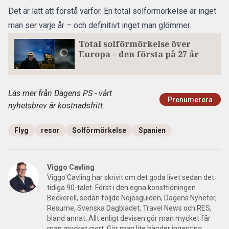
Det är lätt att förstå varför. En total solförmörkelse är inget
man ser varje år – och definitivt inget man glömmer.
Total solförmörkelse över
Europa – den första på 27 år
Läs mer från Dagens PS - vårt
Prenumerera
nyhetsbrev är kostnadsfritt:
Flyg
resor
Solförmörkelse
Spanien
Viggo Cavling
Viggo Cavling har skrivit om det goda livet sedan det
tidiga 90-talet. Först i den egna konsttidningen
Beckerell, sedan följde Nöjesguiden, Dagens Nyheter,
Resume, Svenska Dagbladet, Travel News och RES,
bland annat. Allt enligt devisen gör man mycket får
man mycket gjort. Gör man lite händer ingenting.