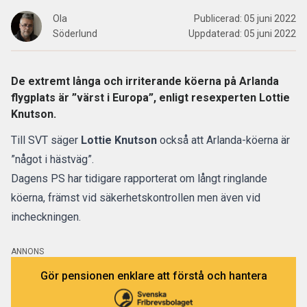
Ola
Publicerad:
05 juni 2022
Söderlund
Uppdaterad:
05 juni 2022
De extremt långa och irriterande köerna på Arlanda
flygplats är ”värst i Europa”, enligt resexperten Lottie
Knutson.
Till
SVT
säger
Lottie Knutson
också att Arlanda-köerna är
”något i hästväg”.
Dagens PS har tidigare rapporterat om långt ringlande
köerna, främst vid säkerhetskontrollen men även vid
incheckningen.
ANNONS
Gör pensionen enklare att förstå och hantera