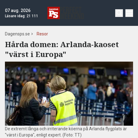
07 aug. 2026
Läsare idag:
21 111
Dagensps.se
Resor
Hårda domen: Arlanda-kaoset
"värst i Europa"
De extremt långa och irriterande köerna på Arlanda flygplats är
"värst i Europa", enligt expert. (Foto: TT)