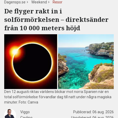
Dagensps.se
Weekend
Resor
De flyger rakt in i
solförmörkelsen – direktsänder
från 10 000 meters höjd
Den 12 augusti riktas världens blickar mot norra Spanien när en
total solförmörkelse förvandlar dag till natt under några magiska
minuter. Foto: Canva
Viggo
Publicerad:
06 aug. 2026
Cavling
Uppdaterad:
06 aug. 2026