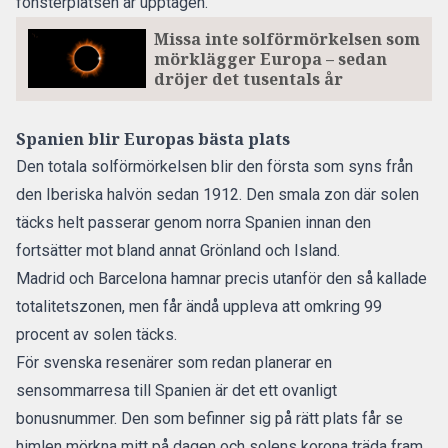
fönsterplatsen är upptagen.
Missa inte solförmörkelsen som
mörklägger Europa – sedan
dröjer det tusentals år
Spanien blir Europas bästa plats
Den totala solförmörkelsen blir den första som syns från
den Iberiska halvön sedan 1912. Den smala zon där solen
täcks helt passerar genom norra Spanien innan den
fortsätter mot bland annat Grönland och Island.
Madrid och Barcelona hamnar precis utanför den så kallade
totalitetszonen, men får ändå uppleva att omkring 99
procent av solen täcks.
För
svenska resenärer som redan planerar en
sensommarresa till Spanien är det ett ovanligt
bonusnummer.
Den som befinner sig på rätt plats får se
himlen mörkna mitt på dagen och solens korona träda fram