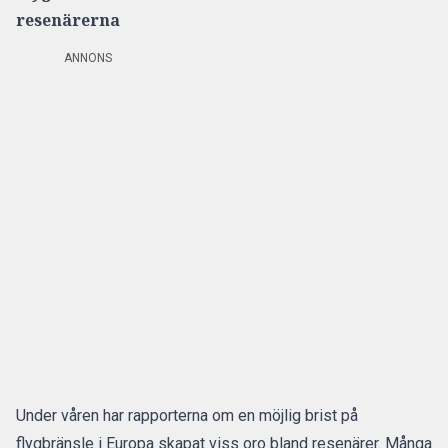
resenärerna
ANNONS
Under våren har rapporterna om
en möjlig brist på
flygbränsle i Europa
skapat viss oro bland resenärer. Många