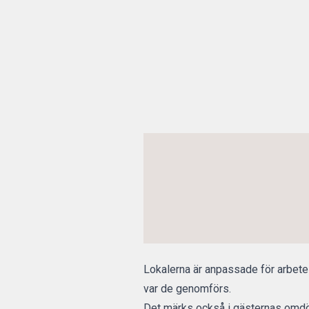
Lokalerna är anpassade för arbete
var de genomförs.
Det märks också i gästernas omd