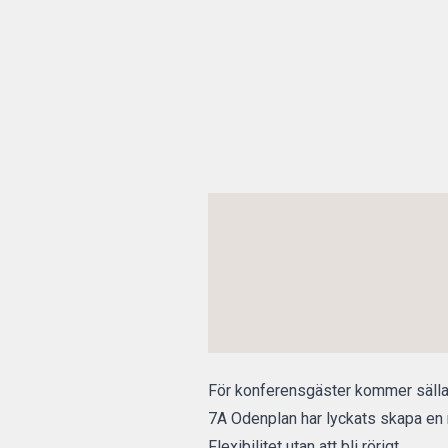
För konferensgäster kommer sällan 
7A Odenplan har lyckats skapa en m
Flexibilitet utan att bli rörigt.