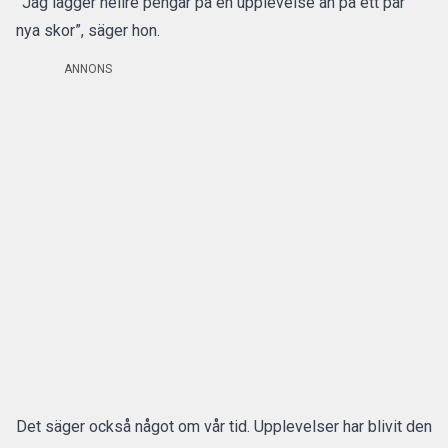
”Jag lägger hellre pengar på en upplevelse än på ett par
nya skor”, säger hon.
ANNONS
Det säger också något om vår tid. Upplevelser har blivit den