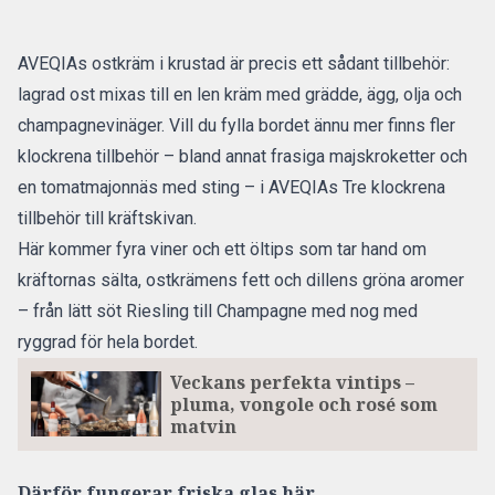
AVEQIAs ostkräm i krustad är precis ett sådant tillbehör:
lagrad ost mixas till en len kräm med grädde, ägg, olja och
champagnevinäger. Vill du fylla bordet ännu mer finns fler
klockrena tillbehör – bland annat frasiga majskroketter och
en tomatmajonnäs med sting – i AVEQIAs
Tre klockrena
tillbehör till kräftskivan
.
Här kommer fyra viner och ett öltips som tar hand om
kräftornas sälta, ostkrämens fett och dillens gröna aromer
– från lätt söt Riesling till Champagne med nog med
ryggrad för hela bordet.
Veckans perfekta vintips –
pluma, vongole och rosé som
matvin
Därför fungerar friska glas här