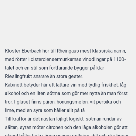
Kloster Eberbach hör till Rheingaus mest klassiska namn,
med rötter i cisterciensermunkarnas vinodlingar på 1100-
talet och en stil som fortfarande bygger på klar
Rieslingfrukt snarare än stora gester.
Kabinett betyder här ett lättare vin med tydlig friskhet, låg
alkohol och en liten sötma som gör mer nytta än man först
tror. I glaset finns päron, honungsmelon, vit persika och
lime, med en syra som håller allt på tå.
Till kräftor är det nästan löjligt logiskt: sötman rundar av
sältan, syran möter citronen och den låga alkoholen gör att
glaset håller hela vägen genom ostkräm, dill och skalhögar.