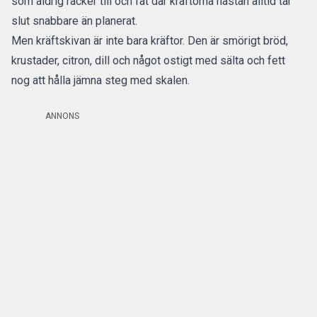
som aldrig räcker till och fat där kräftorna nästan alltid tar
slut snabbare än planerat.
Men kräftskivan är inte bara kräftor. Den är smörigt bröd,
krustader, citron, dill och något ostigt med sälta och fett
nog att hålla jämna steg med skalen.
ANNONS