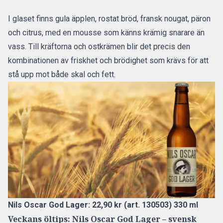
I glaset finns gula äpplen, rostat bröd, fransk nougat, päron
och citrus, med en mousse som känns krämig snarare än
vass. Till kräftorna och ostkrämen blir det precis den
kombinationen av friskhet och brödighet som krävs för att
stå upp mot både skal och fett.
Nils Oscar God Lager: 22,90 kr (art. 130503) 330 ml
Veckans öltips: Nils Oscar God Lager – svensk