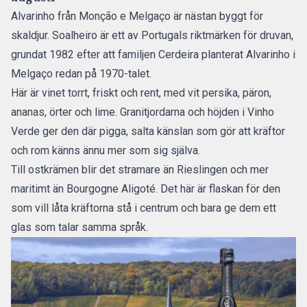
Alvarinho från Monção e Melgaço är nästan byggt för
skaldjur. Soalheiro är ett av Portugals riktmärken för druvan,
grundat 1982 efter att familjen Cerdeira planterat Alvarinho i
Melgaço redan på 1970-talet.
Här är vinet torrt, friskt och rent, med vit persika, päron,
ananas, örter och lime. Granitjordarna och höjden i Vinho
Verde ger den där pigga, salta känslan som gör att kräftor
och rom känns ännu mer som sig själva.
Till ostkrämen blir det stramare än Rieslingen och mer
maritimt än Bourgogne Aligoté. Det här är flaskan för den
som vill låta kräftorna stå i centrum och bara ge dem ett
glas som talar samma språk.