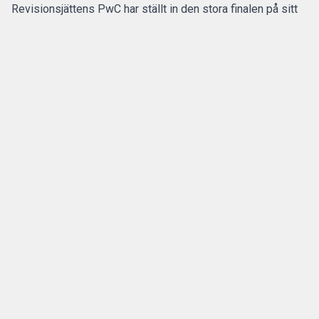
Revisionsjättens PwC har ställt in den stora finalen på sitt
program för sommarpraktikanterna.
Den flerdagarsresa till Disney World i Orlando som avslutat
15 av de 20 senaste årens sommarpraktik är inställd.
ANNONS
Gör pensionen enklare att förstå och hantera
ANNONS