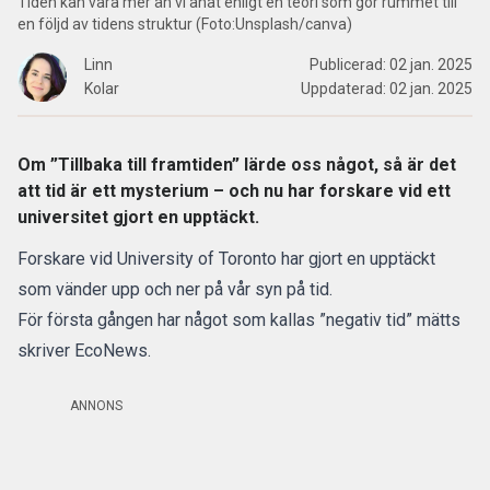
Tiden kan vara mer än vi anat enligt en teori som gör rummet till
en följd av tidens struktur (Foto:Unsplash/canva)
Linn
Publicerad:
02 jan. 2025
Kolar
Uppdaterad:
02 jan. 2025
Om ”Tillbaka till framtiden” lärde oss något, så är det
att tid är ett mysterium – och nu har forskare vid ett
universitet gjort en upptäckt.
Forskare vid University of Toronto har gjort en upptäckt
som vänder upp och ner på vår syn på tid.
För första gången har något som kallas ”negativ tid” mätts
skriver
EcoNews.
ANNONS