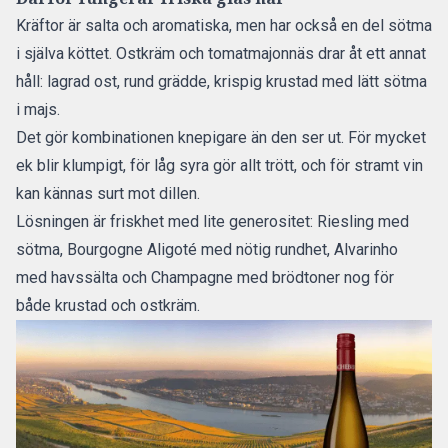
Kräftor är salta och aromatiska, men har också en del sötma
i själva köttet. Ostkräm och tomatmajonnäs drar åt ett annat
håll: lagrad ost, rund grädde, krispig krustad med lätt sötma
i majs.
Det gör kombinationen knepigare än den ser ut. För mycket
ek blir klumpigt, för låg syra gör allt trött, och för stramt vin
kan kännas surt mot dillen.
Lösningen är friskhet med lite generositet: Riesling med
sötma, Bourgogne Aligoté med nötig rundhet, Alvarinho
med havssälta och Champagne med brödtoner nog för
både krustad och ostkräm.