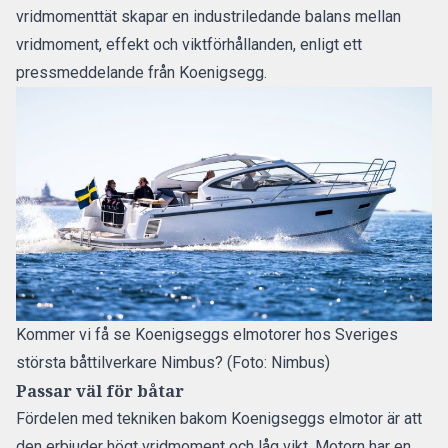
vridmomenttät skapar en industriledande balans mellan
vridmoment, effekt och viktförhållanden, enligt ett
pressmeddelande från Koenigsegg.
Kommer vi få se Koenigseggs elmotorer hos Sveriges
största båttilverkare Nimbus? (Foto: Nimbus)
Passar väl för båtar
Fördelen med tekniken bakom Koenigseggs elmotor är att
den erbjuder högt vridmoment och låg vikt. Motorn har en