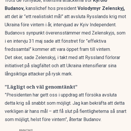
Trots de förnyade, intensiva attackerna tror
Kyrolo
Budanov,
kanslichef hos president
Volodymyr Zelenskyj,
att det är ”ett realistiskt mål” att avsluta Rysslands krig mot
Ukraina före vintern i år, intervjuad av
Kyiv Independent.
Budanovs synpunkt överensstämmer med Zelenskyjs, som
i en intervju 31 maj sade att fönstret för ”effektiva
fredssamtal” kommer att vara öppet fram till vintern.
Det sker, sade Zelenskyj, i takt med att Ryssland förlorar
initiativet på slagfältet och att Ukraina intensifierar sina
långsiktiga attacker på rysk mark.
”Lägligt och väl genomtänkt”
”Presidenten har gett oss i uppdrag att försöka avsluta
detta krig så snabbt som möjligt. Jag kan bekräfta att detta
verkligen är hans mål – att få slut på fientligheterna så snart
som möjligt, helst före vintern”, återtar Budanov.
ANNONS