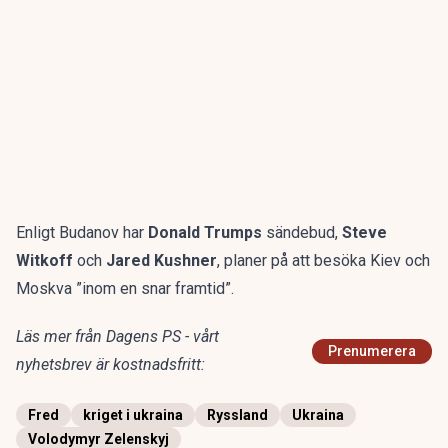
Enligt Budanov har
Donald Trumps
sändebud,
Steve
Witkoff
och
Jared Kushner
, planer på att besöka Kiev och
Moskva ”inom en snar framtid”.
Läs mer från Dagens PS - vårt
Prenumerera
nyhetsbrev är kostnadsfritt:
Fred
kriget i ukraina
Ryssland
Ukraina
Volodymyr Zelenskyj