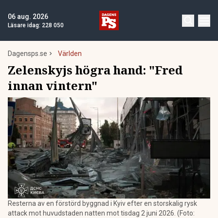
06 aug. 2026
Läsare idag:
228 050
Dagensps.se
Världen
Zelenskyjs högra hand: "Fred
innan vintern"
Resterna av en förstörd byggnad i Kyiv efter en storskalig rysk
attack mot huvudstaden natten mot tisdag 2 juni 2026. (Foto: