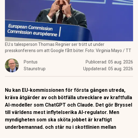
EU:s talesperson Thomas Regnier ser trött ut under
presskonferens om att Google fått böter. Foto: Virginia Mayo / TT
Pontus
Publicerad:
05 aug. 2026
Staunstrup
Uppdaterad:
05 aug. 2026
Nu kan EU-kommissionen för första gången utreda,
kräva åtgärder av och bötfälla utvecklare av kraftfulla
AI-modeller som ChatGPT och Claude. Det gör Bryssel
till världens mest inflytelserika AI-regulator. Men
myndigheten som ska sköta jobbet är kraftigt
underbemannad, och står nu i skottlinjen mellan
Washington och en bransch som utvecklas snabbare