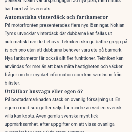
planerat. Målet var ursprungligen 50 nya plan, men hittills
har bara två levererats.
Automatiska vinterdäck och fartkameror
På motorfronten presenterades flera nya lösningar.
Nokian
Tyres utvecklar
vinterdäck där dubbarna kan fällas ut
automatiskt när de behövs. Tekniken ska ge bättre grepp på
is och snö utan att dubbarna behöver vara ute på barmark.
Nya fartkamero
r får också allt fler funktioner. Tekniken kan
användas för mer än att bara mäta hastigheten och väcker
frågor om hur mycket information som kan samlas in från
bilister.
Utfällbar husvagn eller egen ö?
På bostadsmarknaden stack en ovanlig försäljning ut. En
egen ö
med sex getter säljs för mindre än vad en svensk
villa kan kosta. Även
gamla svenska mynt
fick
uppmärksamhet, efter uppgifter om att vissa ovanliga