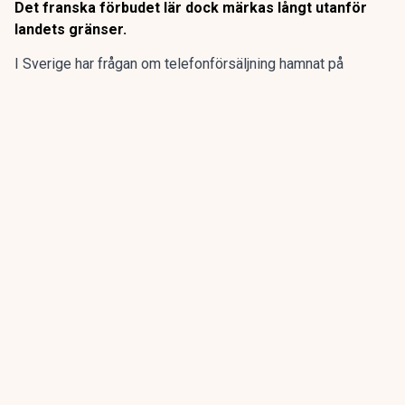
Det franska förbudet lär dock märkas långt utanför
landets gränser.
I Sverige har frågan om telefonförsäljning hamnat på
regeringens bord.
Redan 2025 fick Konsumentverket i
uppdrag
att se över skärpta regler och möjliga förbud inom
flera områden.
ANNONS
Gör pensionen enklare att förstå och hantera
ANNONS