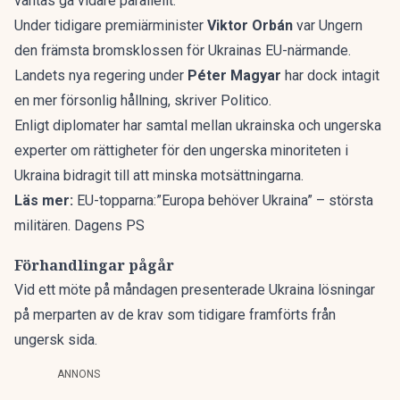
väntas gå vidare parallellt.
Under tidigare premiärminister
Viktor Orbán
var Ungern
den främsta bromsklossen för Ukrainas EU-närmande.
Landets nya regering under
Péter Magyar
har dock intagit
en mer försonlig hållning, skriver
Politico
.
Enligt diplomater har samtal mellan ukrainska och ungerska
experter om rättigheter för den ungerska minoriteten i
Ukraina bidragit till att minska motsättningarna.
Läs mer:
EU-topparna:”Europa behöver Ukraina” – största
militären. Dagens PS
Förhandlingar pågår
Vid ett möte på måndagen presenterade Ukraina lösningar
på merparten av de krav som tidigare framförts från
ungersk sida.
ANNONS