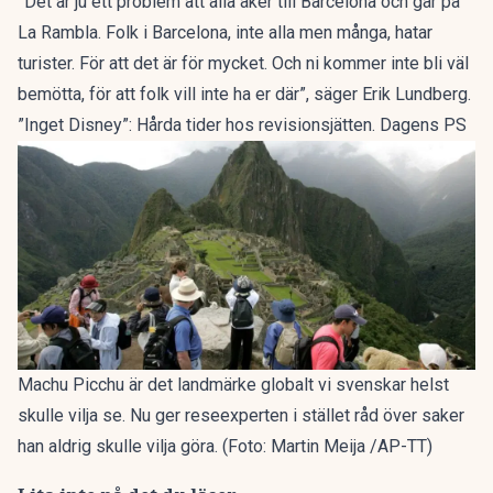
”Det är ju ett problem att alla åker till Barcelona och går på
La Rambla. Folk i Barcelona, inte alla men många, hatar
turister. För att det är för mycket. Och ni kommer inte bli väl
bemötta, för att folk vill inte ha er där”, säger Erik Lundberg.
”Inget Disney”: Hårda tider hos revisionsjätten. Dagens PS
Machu Picchu är det landmärke globalt vi svenskar helst
skulle vilja se. Nu ger reseexperten i stället råd över saker
han aldrig skulle vilja göra. (Foto: Martin Meija /AP-TT)