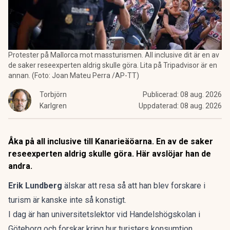
Protester på Mallorca mot massturismen. All inclusive dit är en av
de saker reseexperten aldrig skulle göra. Lita på Tripadvisor är en
annan. (Foto: Joan Mateu Perra /AP-TT)
Torbjörn
Publicerad:
08 aug. 2026
Karlgren
Uppdaterad:
08 aug. 2026
Åka på all inclusive till Kanarieäöarna. En av de saker
reseexperten aldrig skulle göra. Här avslöjar han de
andra.
Erik Lundberg
älskar att resa så att han blev forskare i
turism är kanske inte så konstigt.
I dag är han universitetslektor vid Handelshögskolan i
Göteborg och forskar kring hur turisters konsumtion