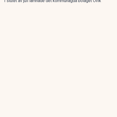
I slutet av juli lämnade det kommunägda bolaget Övik
energi in en anmälan om en driftstörning gällande sin
anläggning vid Hörneborgsverket till länsstyrelsen i
Västernorrland.
ANNONS
Gör pensionen enklare att förstå och hantera
ANNONS