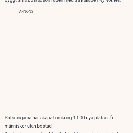
byggt små bostadsområden med så kallade
tiny homes
.
ANNONS
Satsningarna har skapat omkring 1 000 nya platser för
människor utan bostad.