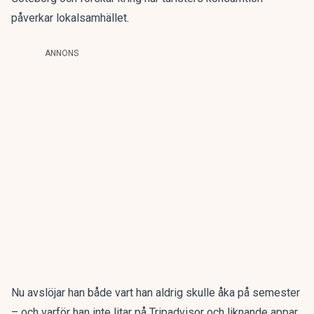
påverkar lokalsamhället.
ANNONS
Nu avslöjar han både vart han aldrig skulle åka på semester
– och varför han inte litar på Tripadvisor och liknande appar.