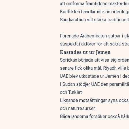
att omforma framtidens maktordnin
Konflikten handlar inte om ideologi
Saudiarabien vill stärka traditionel
Förenade Arabemiraten satsar i stäl
suspekta) aktörer för att säkra str
Kastades ut ur Jemen
Sprickan började att visa sig orde
senare fick olika mål. Riyadh vil
UAE blev utkastade ur Jemen i dec
I Sudan stödjer UAE den paramili
och Turkiet.
Liknande motsättningar syns också 
och naturresurser.
Båda länderna försöker också hålla