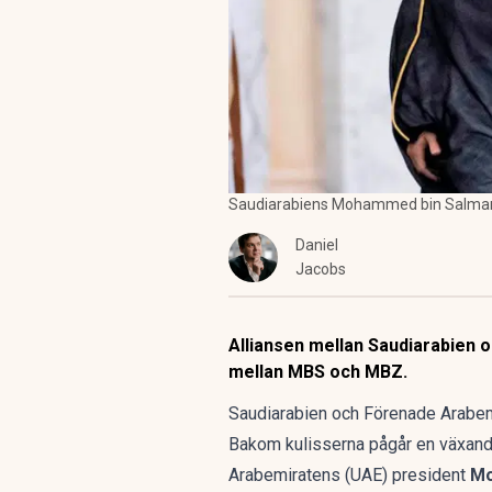
Saudiarabiens Mohammed bin Salman
Daniel
Jacobs
Alliansen mellan Saudiarabien 
mellan MBS och MBZ.
Saudiarabien och Förenade Arabemir
Bakom kulisserna pågår en växan
Arabemiratens (UAE) president
Mo