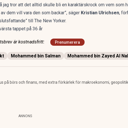
 jag tror att det alltid skulle bli en karaktärskrock om vem som 
n av dem vill vara den som backar”, säger
Kristian Ulrichsen
, fö
lutsfattande” till The New Yorker.
värsta tappet på 36 år
sbrev är kostnadsfritt:
Prenumerera
kt
Mohammed bin Salman
Mohammed bin Zayed Al Na
us på börs och finans, med extra förkärlek för makroekonomi, geopolitik
ANNONS