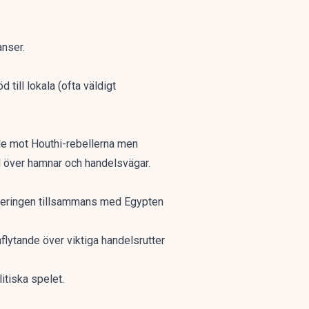
anser.
till lokala (ofta väldigt
ade mot Houthi-rebellerna men
l över hamnar och handelsvägar.
egeringen tillsammans med Egypten
flytande över viktiga handelsrutter
itiska spelet.