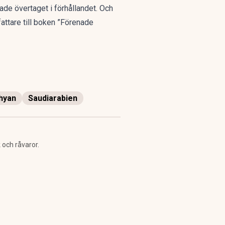
hade övertaget i förhållandet. Och
rfattare till boken ”Förenade
hyan
Saudiarabien
 och råvaror.