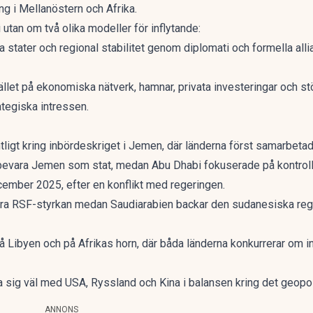
g i Mellanöstern och Afrika.
 utan om två olika modeller för inflytande:
la stater och regional stabilitet genom diplomati och formella alli
let på ekonomiska nätverk, hamnar, privata investeringar och stöd 
ategiska intressen.
ntligt kring inbördeskriget i Jemen, där länderna först samarbet
le bevara Jemen som stat, medan Abu Dhabi fokuserade på kontrol
ember 2025, efter en konflikt med regeringen.
tära RSF-styrkan medan Saudiarabien backar den sudanesiska r
Libyen och på Afrikas horn, där båda länderna konkurrerar om in
 sig väl med USA, Ryssland och Kina i balansen kring det geopol
ANNONS