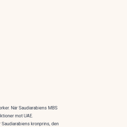
orker
. När Saudiarabiens MBS
nktioner mot UAE.
är Saudiarabiens kronprins, den