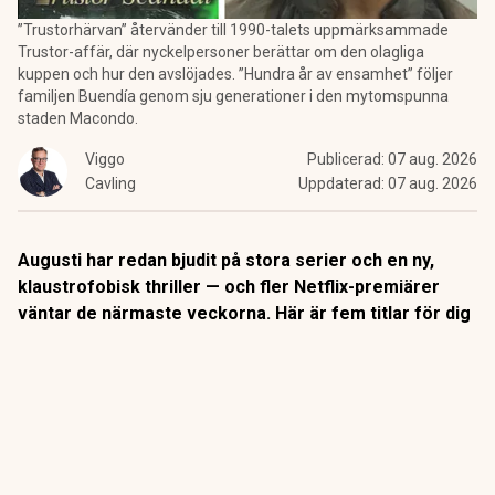
”Trustorhärvan” återvänder till 1990-talets uppmärksammade
Trustor-affär, där nyckelpersoner berättar om den olagliga
kuppen och hur den avslöjades. ”Hundra år av ensamhet” följer
familjen Buendía genom sju generationer i den mytomspunna
staden Macondo.
Viggo
Publicerad:
07 aug. 2026
Cavling
Uppdaterad:
07 aug. 2026
Augusti har redan bjudit på stora serier och en ny,
klaustrofobisk thriller — och fler Netflix-premiärer
väntar de närmaste veckorna. Här är fem titlar för dig
som vill fylla sensommarkvällarna med drama,
spänning och starka berättelser.
”Hundra år av ensamhet” fortsätter mot finalen
Den 5 augusti släpptes de första sju avsnitten av den andra
och avslutande delen av Netflix storslagna tv-version av