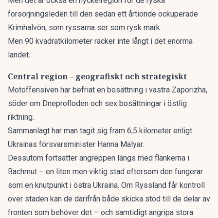
Men det är också en nyckelregion för de ryska
försörjningsleden till den sedan ett årtionde ockuperade
Krimhalvön, som ryssarna ser som rysk mark.
Men 90 kvadratkilometer räcker inte långt i det enorma
landet.
Central region – geografiskt och strategiskt
Motoffensiven har befriat en bosättning i västra Zaporizha,
söder om Dneprofloden och sex bosättningar i östlig
riktning.
Sammanlagt har man tagit sig fram 6,5 kilometer enligt
Ukrainas försvarsminister Hanna Malyar.
Dessutom fortsätter angreppen längs med flankerna i
Bachmut – en liten men viktig stad eftersom den fungerar
som en knutpunkt i östra Ukraina. Om Ryssland får kontroll
över staden kan de därifrån både skicka stöd till de delar av
fronten som behöver det – och samtidigt angripa stora