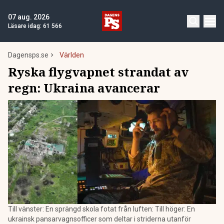
07 aug. 2026
Läsare idag:
61 566
Dagensps.se
Världen
Ryska flygvapnet strandat av
regn: Ukraina avancerar
Till vänster: En sprängd skola fotat från luften: Till höger: En
ukrainsk pansarvagnsofficer som deltar i striderna utanför