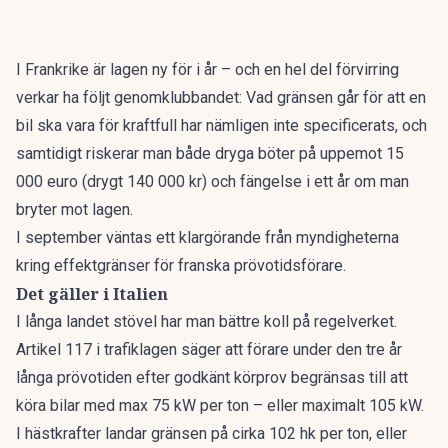
I
Frankrike
är lagen ny för i år – och en hel del förvirring
verkar ha följt genomklubbandet: Vad gränsen går för att en
bil ska vara för kraftfull har nämligen inte specificerats, och
samtidigt riskerar man både dryga böter på uppemot 15
000 euro (drygt 140 000 kr) och fängelse i ett år om man
bryter mot lagen.
I september väntas ett klargörande från myndigheterna
kring effektgränser för franska prövotidsförare.
Det gäller i Italien
I långa landet stövel har man bättre koll på regelverket.
Artikel 117 i trafiklagen
säger att förare under den tre år
långa prövotiden efter godkänt körprov begränsas till att
köra bilar med max 75 kW per ton – eller maximalt 105 kW.
I hästkrafter landar gränsen på cirka 102 hk per ton, eller