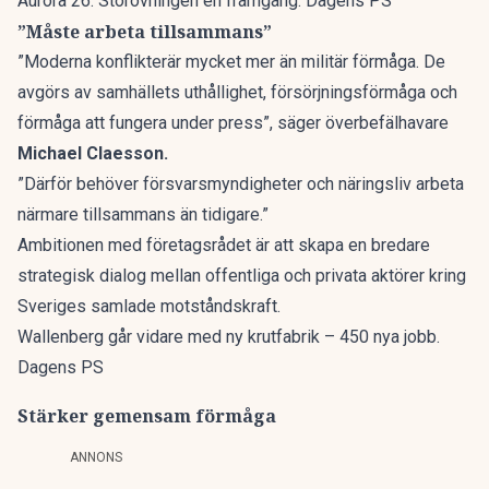
Aurora 26: Storövningen en framgång. Dagens PS
”Måste arbeta tillsammans”
”Moderna konflikterär mycket mer än militär förmåga. De
avgörs av samhällets uthållighet, försörjningsförmåga och
förmåga att fungera under press”, säger överbefälhavare
Michael Claesson.
”Därför behöver försvarsmyndigheter och näringsliv arbeta
närmare tillsammans än tidigare.”
Ambitionen med företagsrådet är att skapa en
bredare
strategisk dialog
mellan offentliga och privata aktörer kring
Sveriges samlade motståndskraft.
Wallenberg går vidare med ny krutfabrik – 450 nya jobb.
Dagens PS
Stärker gemensam förmåga
ANNONS