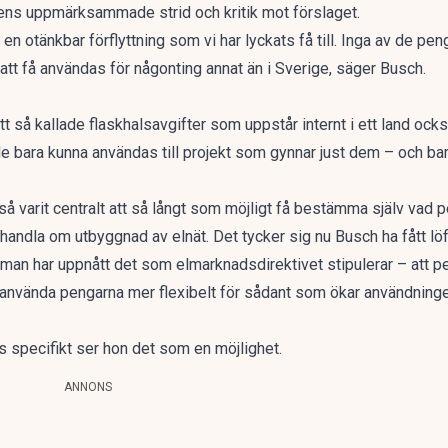
rens uppmärksammade strid och kritik mot förslaget.
 en otänkbar förflyttning som vi har lyckats få till. Inga av de pe
att få användas för någonting annat än i Sverige, säger Busch.
 så kallade flaskhalsavgifter som uppstår internt i ett land ocks
 bara kunna användas till projekt som gynnar just dem – och bara t
å varit centralt att så långt som möjligt få bestämma själv vad p
 handla om utbyggnad av elnät. Det tycker sig nu Busch ha fått lö
är man har uppnått det som elmarknadsdirektivet stipulerar – att p
nvända pengarna mer flexibelt för sådant som ökar användningen 
 specifikt ser hon det som en möjlighet.
ANNONS