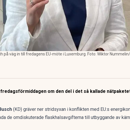
h på väg in till fredagens EU-möte i Luxemburg. Foto: Wiktor Nummelin
redagsförmiddagen om den del i det så kallade nätpaketet
Busch
(KD) gräver ner stridsyxan i konflikten med EU:s energi
da de omdiskuterade flaskhalsavgifterna till utbyggande av kärnk