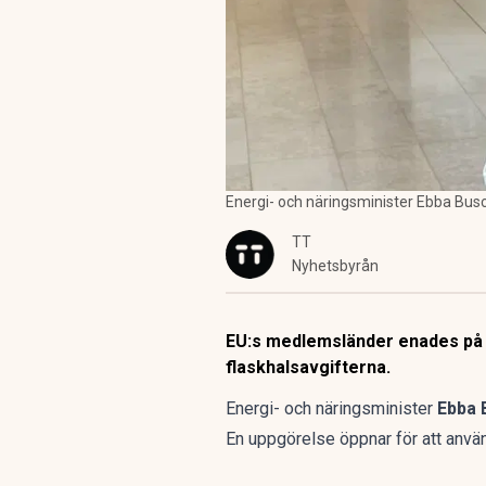
Energi- och näringsminister Ebba Busc
TT
Nyhetsbyrån
EU:s medlemsländer enades på f
flaskhalsavgifterna.
Energi- och näringsminister
Ebba 
En uppgörelse öppnar för att använ