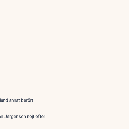
and annat berört
an Jørgensen nöjt efter