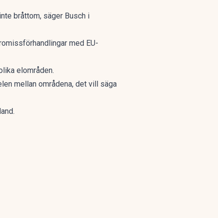
 inte bråttom, säger Busch i
mpromissförhandlingar med EU-
 olika elområden.
elen mellan områdena, det vill säga
land.