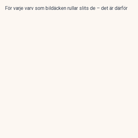
För varje varv som bildäcken rullar slits de – det är därför
man då och då ska kontrollera mönsterdjupet. Det där
slitaget av däckens gummi innebär att mikroskopiska
partiklar släpps ut i miljön.
ANNONS