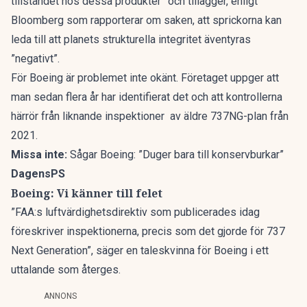
tillståndet hos dessa produkter” och tillägger, enligt
Bloomberg
som rapporterar om saken, att sprickorna kan
leda till att planets strukturella integritet äventyras
”negativt”.
För Boeing är problemet inte okänt. Företaget uppger att
man sedan flera år har identifierat det och att kontrollerna
härrör från liknande inspektioner av äldre 737NG-plan från
2021.
Missa inte:
Sågar Boeing: ”Duger bara till konservburkar”
DagensPS
Boeing: Vi känner till felet
”FAA:s luftvärdighetsdirektiv som publicerades idag
föreskriver inspektionerna, precis som det gjorde för 737
Next Generation”, säger en taleskvinna för Boeing i ett
uttalande som återges.
ANNONS