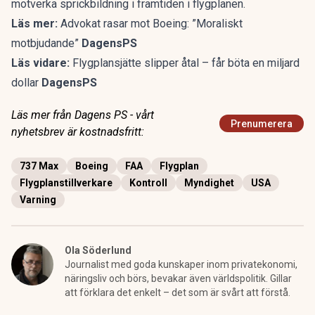
motverka sprickbildning i framtiden i flygplanen.
Läs mer:
Advokat rasar mot Boeing: ”Moraliskt
motbjudande”
DagensPS
Läs vidare:
Flygplansjätte slipper åtal – får böta en miljard
dollar
DagensPS
Läs mer från Dagens PS - vårt
Prenumerera
nyhetsbrev är kostnadsfritt:
737 Max
Boeing
FAA
Flygplan
Flygplanstillverkare
Kontroll
Myndighet
USA
Varning
Ola Söderlund
Journalist med goda kunskaper inom privatekonomi,
näringsliv och börs, bevakar även världspolitik. Gillar
att förklara det enkelt – det som är svårt att förstå.